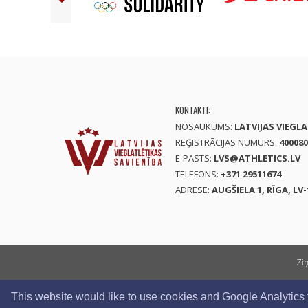
KONTAKTI:
NOSAUKUMS:
LATVIJAS VIEGL
REĢISTRĀCIJAS NUMURS:
400080
E-PASTS:
LVS@ATHLETICS.LV
TELEFONS:
+371 29511674
ADRESE:
AUGŠIELA 1, RĪGA, LV-
Zi
This website would like to use cookies and Google Analytics to