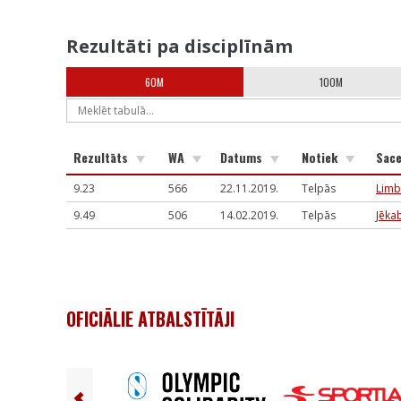
Rezultāti pa disciplīnām
60M
100M
Rezultāts
WA
Datums
Notiek
Sac
9.23
566
22.11.2019.
Telpās
Limb
9.49
506
14.02.2019.
Telpās
Jēka
OFICIĀLIE ATBALSTĪTĀJI