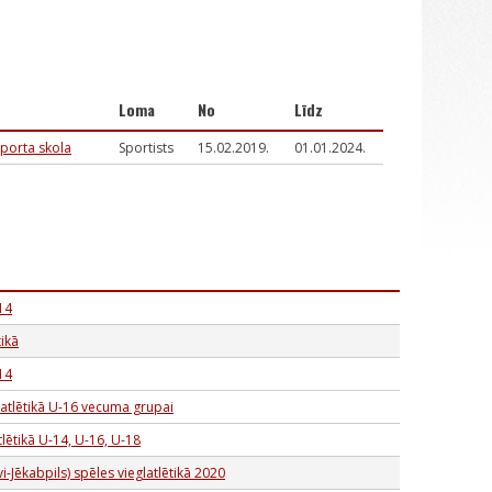
Loma
No
Līdz
porta skola
Sportists
15.02.2019.
01.01.2024.
14
ikā
14
latlētikā U-16 vecuma grupai
lētikā U-14, U-16, U-18
-Jēkabpils) spēles vieglatlētikā 2020