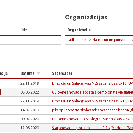
Organizācijas
Līdz
Organizācija
Gulbenes novada Bērnu un jaunatnes s
ācija
Datums
Sacensības
22.11.2019.
Limbažu un Salacgrīvas NSS sacensības U-16, U-
08.06.2022.
Gulbenes novada atklātais čempionāts vieglatlēt
22.11.2019.
Limbažu un Salacgrīvas NSS sacensības U-16, U-
e
14.02.2019.
Jēkabpils Sporta skolas atklātās sacensības vieg
09.07.2020.
Gulbenes novada BJSS slēgtās sacensības vieglat
17.06.2020.
Starpnovadu sporta skolu atklātās (Madona-Balvi