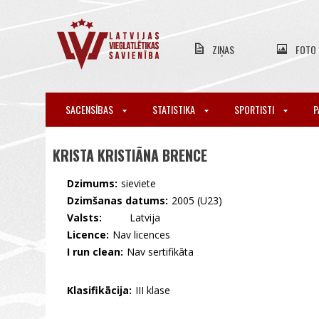
ZIŅAS
FOTO
SACENSĪBAS
STATISTIKA
SPORTISTI
P
KRISTA KRISTIĀNA BRENCE
Dzimums:
sieviete
Dzimšanas datums:
2005 (U23)
Valsts:
🇱🇻 Latvija
Licence:
Nav licences
I run clean:
Nav sertifikāta
Klasifikācija:
III klase