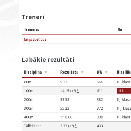
Treneri
Treneris
No
Jurijs Svetlovs
Labākie rezultāti
Disciplīna
Rezultāts
WA
Klasifik
60m
9.23
566
II j. klase
100m
14.15 (+?)
*
611
III klase
200m
33.53
382
II j. klase
300m
55.23
372
III j. klas
400m
1:18.60
330
II j. klase
Tāllēkšana
3.33 (+?)
*
433