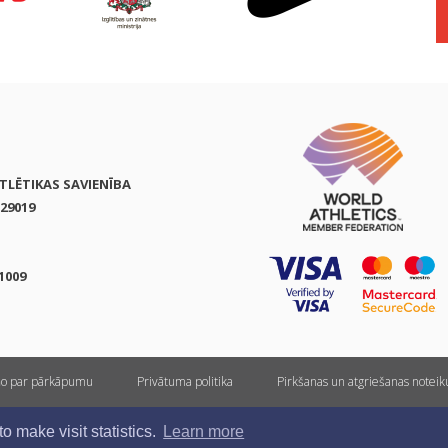
ATLĒTIKAS SAVIENĪBA
29019
1009
ņo par pārkāpumu
Privātuma politika
Pirkšanas un atgriešanas notei
Visas tiesības rezervētas. Pārpublicēšanas gadījumā saite uz athletics.lv ir obligāta.
 make visit statistics.
Learn more