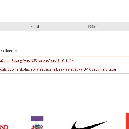
200M
300M
ensības
ažu un Salacgrīvas NSS sacensības U-16, U-14
bpils Sporta skolas atklātās sacensības vieglatlētikā U-16 vecuma grupai