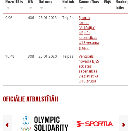
Rezultāts
WA
Datums
Notiek
Sacensības
Vējš
Reakcija
laiks
9.96
406
25.01.2023.
Telpās
Sporta
skolas
"Arkādija"
slēgtās
sacensības
U18 vecuma
grupai
10.48
308
25.01.2020.
Telpās
Ventspils
novada BJSS
atklātās
sacensības
vieglatlētikā
U16 grupā
OFICIĀLIE ATBALSTĪTĀJI