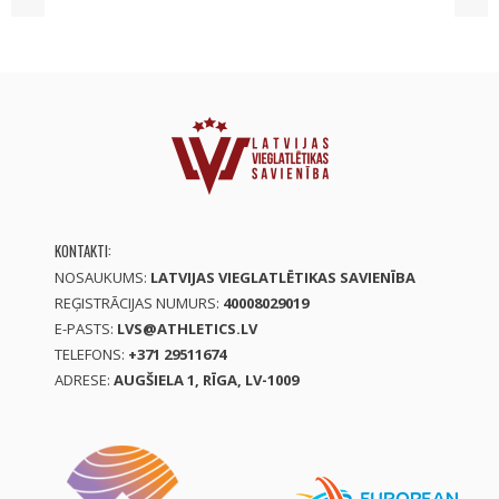
KONTAKTI:
NOSAUKUMS:
LATVIJAS VIEGLATLĒTIKAS SAVIENĪBA
REĢISTRĀCIJAS NUMURS:
40008029019
E-PASTS:
LVS@ATHLETICS.LV
TELEFONS:
+371 29511674
ADRESE:
AUGŠIELA 1, RĪGA, LV-1009