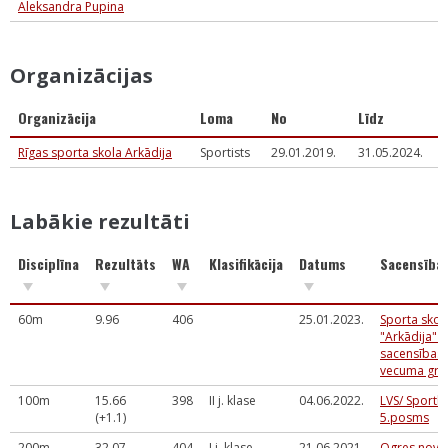
Aleksandra Pupina
Organizācijas
Organizācija
Loma
No
Līdz
Rīgas sporta skola Arkādija
Sportists
29.01.2019.
31.05.2024.
Labākie rezultāti
Disciplīna
Rezultāts
WA
Klasifikācija
Datums
Sacensība
60m
9.96
406
25.01.2023.
Sporta skol
"Arkādija" s
sacensības
vecuma gru
100m
15.66
398
II j. klase
04.06.2022.
LVS/ Sportl
(+1.1)
5.posms
200m
32.07
404
I j. klase
21.06.2021.
Ogres nova