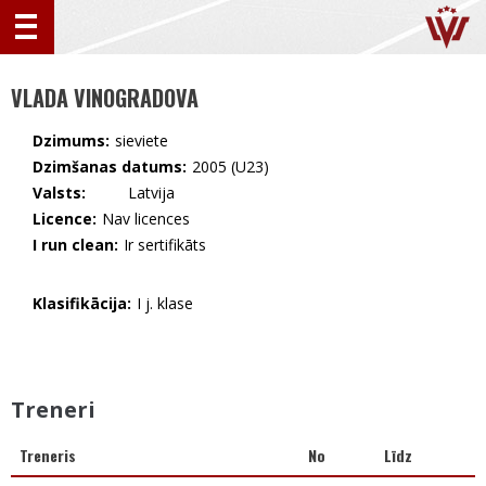
VLADA VINOGRADOVA
Dzimums:
sieviete
Dzimšanas datums:
2005 (U23)
Valsts:
🇱🇻 Latvija
Licence:
Nav licences
I run clean:
Ir sertifikāts
Klasifikācija:
I j. klase
Treneri
Treneris
No
Līdz