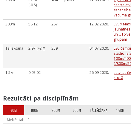
(-0.5)
centra atklā
sacensības
vecuma gru
300m
58.12
287
12.02.2020.
LVS x Maxi
Jaunatnes k
un U16 vec
grupām
Tāllēkšana
2.97 (+?)
*
359
04.07.2020.
LSC čempio
stadionā 2
100m/400m
č/800m/500
1.5km
0:07:02
26.09.2020.
Latvijas če
krosā
Rezultāti pa disciplīnām
60M
100M
200M
300M
TĀLLĒKŠANA
1.5KM