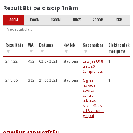
Rezultāti pa disciplīnām
800M
1000M
1500M
JŪDZE
3000M
5KM
Rezultāts
WA
Datums
Notiek
Sacensības
Elektroniskai
mērījums
2:14.22
452
02.07.2021.
Stadionā
Latvijas U18
1
un U20
čempionāts
2:18.06
382
21.06.2021.
Stadionā
Ogres
1
novada
sporta
centra
atklātās
sacensības
U18 vecuma
grupai