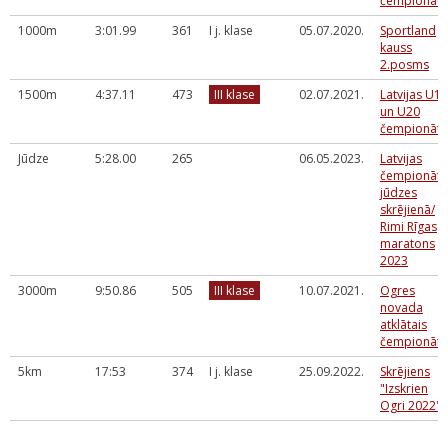
čempionāts
1000m
3:01.99
361
I j. klase
05.07.2020.
Sportland
kauss
2.posms
1500m
4:37.11
473
III klase
02.07.2021.
Latvijas U18
un U20
čempionāts
Jūdze
5:28.00
265
06.05.2023.
Latvijas
čempionāts
jūdzes
skrējienā/
Rimi Rīgas
maratons
2023
3000m
9:50.86
505
III klase
10.07.2021.
Ogres
novada
atklātais
čempionāts
5km
17:53
374
I j. klase
25.09.2022.
Skrējiens
"Izskrien
Ogri 2022"