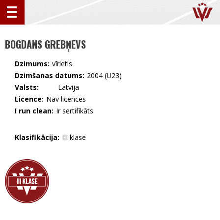
BOGDANS GREBŅEVS
Dzimums:
vīrietis
Dzimšanas datums:
2004 (U23)
Valsts:
🇱🇻 Latvija
Licence:
Nav licences
I run clean:
Ir sertifikāts
Klasifikācija:
III klase