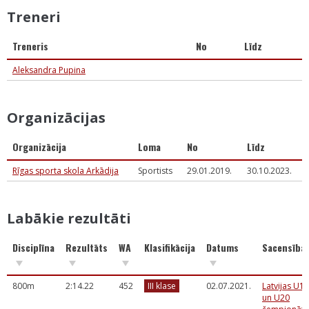
Treneri
Treneris
No
Līdz
Aleksandra Pupina
Organizācijas
Organizācija
Loma
No
Līdz
Rīgas sporta skola Arkādija
Sportists
29.01.2019.
30.10.2023.
Labākie rezultāti
Disciplīna
Rezultāts
WA
Klasifikācija
Datums
Sacensība
800m
2:14.22
452
III klase
02.07.2021.
Latvijas U18
un U20