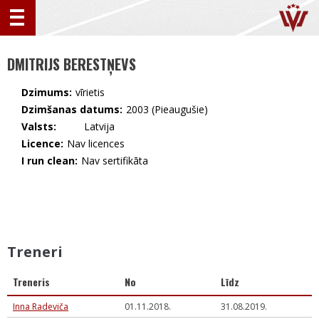
DMITRIJS BERESTŅEVS
Dzimums:
vīrietis
Dzimšanas datums:
2003 (Pieaugušie)
Valsts:
🇱🇻 Latvija
Licence:
Nav licences
I run clean:
Nav sertifikāta
Treneri
Treneris
No
Līdz
Inna Radeviča
01.11.2018.
31.08.2019.