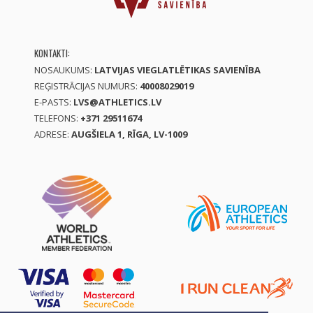
KONTAKTI:
NOSAUKUMS:
LATVIJAS VIEGLATLĒTIKAS SAVIENĪBA
REĢISTRĀCIJAS NUMURS:
40008029019
E-PASTS:
LVS@ATHLETICS.LV
TELEFONS:
+371 29511674
ADRESE:
AUGŠIELA 1, RĪGA, LV-1009