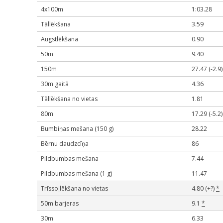
4x100m
1:03.28
Tāllēkšana
3.59
Augstlēkšana
0.90
50m
9.40
150m
27.47 (-2.9)
30m gaitā
4.36
Tāllēkšana no vietas
1.81
80m
17.29 (-5.2)
Bumbiņas mešana (150 g)
28.22
Bērnu daudzcīņa
86
Pildbumbas mešana
7.44
Pildbumbas mešana (1 g)
11.47
Trīssoļlēkšana no vietas
4.80 (+?)
*
50m barjeras
9.1
*
30m
6.33