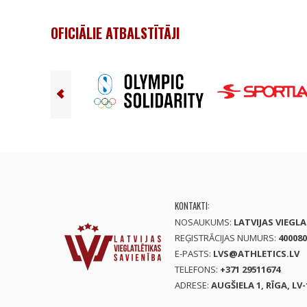
OFICIĀLIE ATBALSTĪTĀJI
KONTAKTI:
NOSAUKUMS:
LATVIJAS VIEGL
REĢISTRĀCIJAS NUMURS:
400080
E-PASTS:
LVS@ATHLETICS.LV
TELEFONS:
+371 29511674
ADRESE:
AUGŠIELA 1, RĪGA, LV-