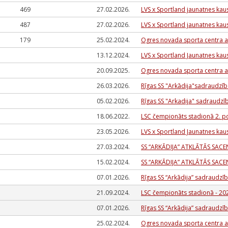
469
27.02.2026.
LVS x Sportland jaunatnes kau
487
27.02.2026.
LVS x Sportland jaunatnes kau
179
25.02.2024.
Ogres novada sporta centra a
13.12.2024.
LVS x Sportland Jaunatnes kau
20.09.2025.
Ogres novada sporta centra a
26.03.2026.
Rīgas SS "Arkādija"sadraudzī
05.02.2026.
Rīgas SS "Arkadija" sadraudz
18.06.2022.
LSC čempionāts stadionā 2. 
23.05.2026.
LVS x Sportland Jaunatnes kau
27.03.2024.
SS “ARKĀDIJA” ATKLĀTĀS SACE
15.02.2024.
SS “ARKĀDIJA” ATKLĀTĀS SACE
07.01.2026.
Rīgas SS “Arkādija” sadraudzī
21.09.2024.
LSC čempionāts stadionā - 20
07.01.2026.
Rīgas SS “Arkādija” sadraudzī
25.02.2024.
Ogres novada sporta centra a