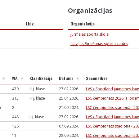
Organizācijas
o
Līdz
Organizācija
Jūrmalas sporta skola
Latvijas Skriešanas sporta centrs
s
WA
Klasifikācija
Datums
Sacensības
479
III j. klase
27.02.2026.
LVS x Sportland jaunatnes kau
313
III j. klase
25.04.2026.
LSC čempionāts 2026. 1. pos
)
8
21.09.2024.
LSC čempionāts stadionā - 20
448
II j. klase
27.02.2026.
LVS x Sportland jaunatnes kau
126
07.09.2024.
LSC čempionāts stadionā - 20
11
28.09.2024.
LSC čempionāts stadionā - 20