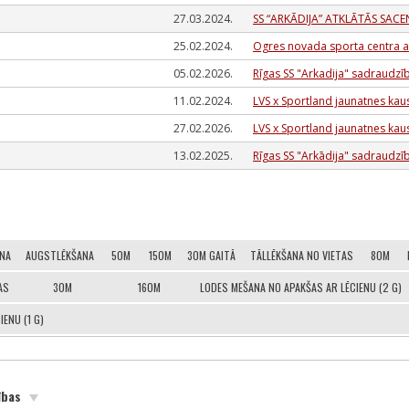
27.03.2024.
SS “ARKĀDIJA” ATKLĀTĀS SACE
25.02.2024.
Ogres novada sporta centra a
05.02.2026.
Rīgas SS "Arkadija" sadraudz
11.02.2024.
LVS x Sportland jaunatnes kau
27.02.2026.
LVS x Sportland jaunatnes kau
13.02.2025.
Rīgas SS "Arkādija" sadraudzī
ANA
AUGSTLĒKŠANA
50M
150M
30M GAITĀ
TĀLLĒKŠANA NO VIETAS
80M
AS
30M
160M
LODES MEŠANA NO APAKŠAS AR LĒCIENU (2 G)
ENU (1 G)
ības