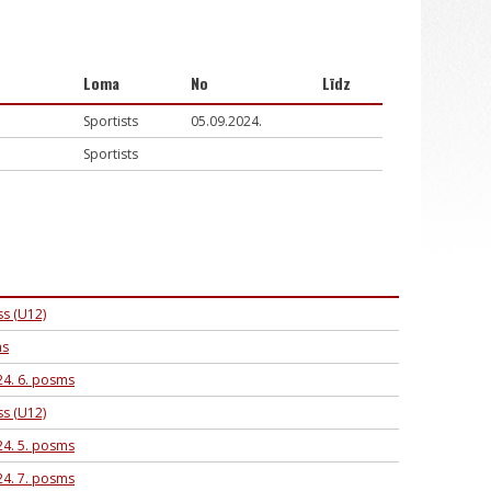
Loma
No
Līdz
Sportists
05.09.2024.
Sportists
ss (U12)
ms
24. 6. posms
ss (U12)
24. 5. posms
24. 7. posms