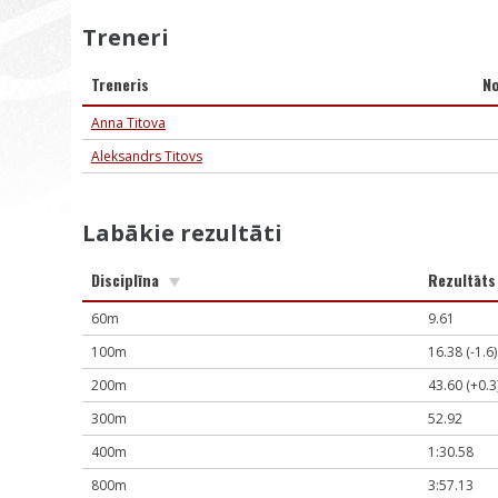
Treneri
Treneris
N
Anna Titova
Aleksandrs Titovs
Labākie rezultāti
Disciplīna
Rezultāt
60m
9.61
100m
16.38 (-1.6)
200m
43.60 (+0.3
300m
52.92
400m
1:30.58
800m
3:57.13