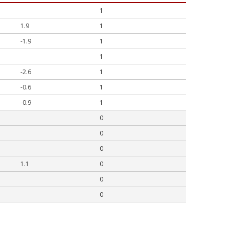
1
1.9
1
-1.9
1
1
-2.6
1
-0.6
1
-0.9
1
0
0
0
1.1
0
0
0