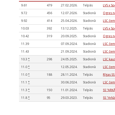
9.61
479
27.02.2026.
Telpās
LVS x Sp
9.72
456
12.07.2026.
Stadionā
Ogres n
9.92
414
25.04.2026.
Stadionā
LSC čem
10.03
392
13.12.2025.
Telpās
LVS x S
10.42
319
20.09.2025.
Stadionā
Ogres n
11.39
07.09.2024.
Stadionā
LSC čem
11.43
21.09.2024.
Stadionā
LSC čem
10.3
*
298
24.05.2025.
Stadionā
LSC kau
11.0
*
12.05.2024.
Stadionā
LSC čem
11.0
*
188
28.11.2024.
Telpās
Rīgas SS
11.1
*
30.06.2024.
Stadionā
LSC čem
11.3
*
150
11.01.2024.
Telpās
SS “ARK
11.8
*
95
29.03.2023.
Telpās
SS "Arkā