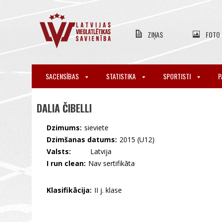
ZIŅAS
FOTO
SACENSĪBAS
STATISTIKA
SPORTISTI
P
DALIA ČIBELLI
Dzimums:
sieviete
Dzimšanas datums:
2015 (U12)
Valsts:
🇱🇻 Latvija
I run clean:
Nav sertifikāta
Klasifikācija:
II j. klase