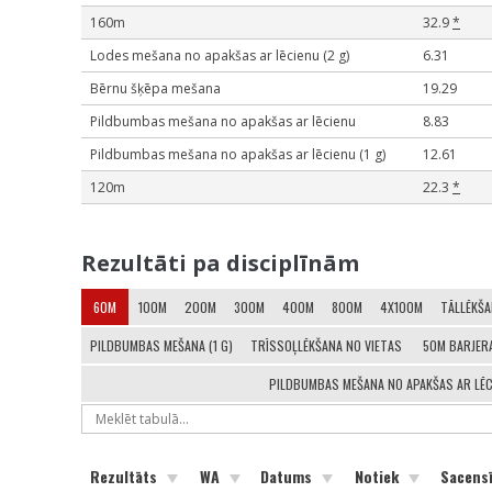
160m
32.9
*
Lodes mešana no apakšas ar lēcienu (2 g)
6.31
Bērnu šķēpa mešana
19.29
Pildbumbas mešana no apakšas ar lēcienu
8.83
Pildbumbas mešana no apakšas ar lēcienu (1 g)
12.61
120m
22.3
*
Rezultāti pa disciplīnām
60M
100M
200M
300M
400M
800M
4X100M
TĀLLĒKŠ
PILDBUMBAS MEŠANA (1 G)
TRĪSSOĻLĒKŠANA NO VIETAS
50M BARJER
PILDBUMBAS MEŠANA NO APAKŠAS AR LĒCI
Rezultāts
WA
Datums
Notiek
Sacens