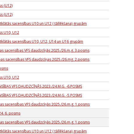
ss (U12)
ss (U12)
tklātās sacensības U10 un U12 ( tāllēkšana) grupām
ss U10, U12
tklātās sacensības U10, U12, U14 un U16 grupām
bas sacensības VFS daudzcīņās 2025./26.m.g. 3.posms
ības sacensības VFS daudzcīņas 2025./26.mg. 2.posms
posms
ss U10, U12
NSĪBAS VFS DAUDZCĪŅĀS 2023./24.M.G. -6.POSMS
NSĪBAS VFS DAUDZCĪŅĀS 2023./24.M.G. -5.POSMS
bas sacensības VFS daudzcīņās 2025./26.m.g. 1.posms
24. 6. posms
bas sacensības VFS daudzcīņās 2025./26.m.g. 1.posms
tklātās sacensības U10 un U12 ( tāllēkšana) grupām