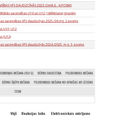
NSĪBAS VFS DAUDZCĪŅĀS 2023./24.M.G. -6.POSMS
tklātās sacensības U10 un U12 ( tāllēkšana) grupām
ības sacensības VFS daudzcīņas 2025./26.mg. 2.posms
ss U10, U12
ss (U12)
bas sacensības VFS daudzcīņās 2024./2025. m.g. 3. posms
BUMBIŅAS MEŠANA (150 G)
BĒRNU DAUDZCĪŅA
PILDBUMBAS MEŠANA
BĒRNU ŠĶĒPA MEŠANA
PILDBUMBAS MEŠANA NO APAKŠAS AR LĒCIENU
120M
Vējš
Reakcijas laiks
Elektroniskais mērījums