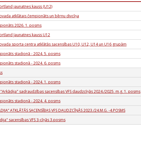
ortland jaunatnes kauss (U12)
ovada atklātais čempionāts un bērnu divcīņa
pionāts 2026. 1. posms
portland Jaunatnes kauss U12
ovada sporta centra atklātās sacensības U10, U12, U14 un U16 grupām
pionāts stadionā - 2024. 5. posms
pionāts stadionā - 2024. 6. posms
ss
pionāts stadionā - 2024. 1. posms
 "Arkādija" sadraudzības sacensības VFS daudzcīņās 2024./2025. m.g. 1. posms
pionāts stadionā - 2024. 4. posms
ĀDIJA” ATKLĀTĀS SACENSĪBAS VFS DAUDZCĪŅĀS 2023./24.M.G. -4.POSMS
dija" sacensības VFS 3-cīņās 3.posms