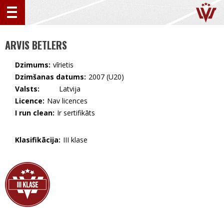
ARVIS BETLERS
Dzimums:
vīrietis
Dzimšanas datums:
2007 (U20)
Valsts:
🇱🇻 Latvija
Licence:
Nav licences
I run clean:
Ir sertifikāts
Klasifikācija:
III klase