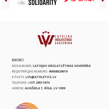
KONTAKTI:
NOSAUKUMS:
LATVIJAS VIEGLATLĒTIKAS SAVIENĪBA
REĢISTRĀCIJAS NUMURS:
40008029019
E-PASTS:
LVS@ATHLETICS.LV
TELEFONS:
+371 29511674
ADRESE:
AUGŠIELA 1, RĪGA, LV-1009