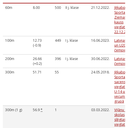
60m
8.00
500
II j. klase
21.12.2022.
Jēkabpil
Sporta s
Ziemass
kauss
vieglatlē
22.12.20
100m
12.73
449
I j. klase
16.06.2023.
Latvijas
(-0.9)
un U20
čempion
200m
26.66
396
I j. klase
30.06.2022.
Latvijas
(+0.2)
čempion
300m
51.71
55
24.05.2018.
Jēkabpil
Sporta s
sacensī
vieglatlē
U-14 un
vecuma
grupā
300m (1 g)
56.9
*
1
03.03.2022.
Viļānu S
skolas
slēgtas
vieglatlē