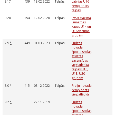
8.17
439
18.02.2022.
Telpās
Latvijas U16
čempionāts
telpās
9.20
154
12.02.2020.
Telpās
LVS x Maxima
Jaunatnes
kauss U14 un
U16 vecuma
grupām
7.9
*
449
31.03.2023.
Telpās
Ludzas
novada
Sporta skolas
atklātās
sacensības
vieglatlētikā
telpās U16,
U18, U20
grupām
8.0
*
415
03.12.2022.
Telpās
Preiļu novada
čempionāts
vieglatlētikā
9.2
*
22.11.2019.
Ludzas
novada
Sporta skolas