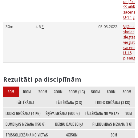
un Jēkab
SS atklā
sacensī
U-14 gr
30m
4.6
*
03.03.2022.
Viļānu S
skolas
slēgtas
vieglatlē
sacensī
U-16,
pieaugu
Rezultāti pa disciplīnām
60M
100M
200M
300M
300M (1 G)
500M
600M
800M
TĀLLĒKŠANA
TĀLLĒKŠANA (3 G)
LODES GRŪŠANA (3 KG)
LODES GRŪŠANA (4 KG)
ŠĶĒPA MEŠANA (600 G)
TĀLLĒKŠANA NO VIETAS
80M
BUMBIŅAS MEŠANA (150 G)
BĒRNU DAUDZCĪŅA
PILDBUMBAS MEŠANA (1 G)
TRĪSSOĻLĒKŠANA NO VIETAS
4X150M
30M