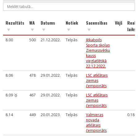
Rezultāts
WA
Datums
Notiek
Sacensības
Vējš
Reakc
laiks
8.00
500
21.12.2022.
Telpās
Jēkabpils
Sporta skolas
Ziemassvētku
kauss
vieglatlētikā
22.12.2022.
8.06
478
29.01.2022.
Telpās
LSC atklātais
ziemas
čempionāts
8.09 🥉
467
29.01.2022.
Telpās
LSC atklātais
ziemas
čempionāts
8.14
449
20.01.2023.
Telpās
Valmieras
0.186
novada
atklātais
čempionāts