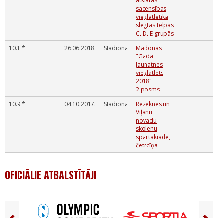
atklātās
sacensības
vieglatlētikā
slēgtās telpās
C, D, E grupās
10.1
*
26.06.2018.
Stadionā
Madonas
"Gada
Jaunatnes
vieglatlēts
2018"
2.posms
10.9
*
04.10.2017.
Stadionā
Rēzeknes un
Viļānu
novadu
skolēnu
spartakiāde,
četrcīņa
OFICIĀLIE ATBALSTĪTĀJI