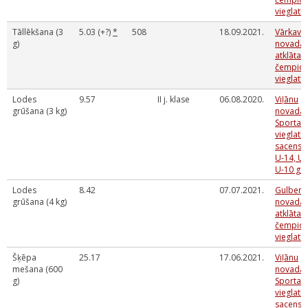
vieglatlē
Tāllēkšana (3
5.03 (+?)
*
508
18.09.2021.
Vārkava
g)
novada 
atklātais
čempion
vieglatlē
Lodes
9.57
II j. klase
06.08.2020.
Viļānu
grūšana (3 kg)
novada
Sporta s
vieglatlē
sacensī
U-14, U-
U-10 gr
Lodes
8.42
07.07.2021.
Gulbene
grūšana (4 kg)
novada
atklātais
čempion
vieglatlē
Šķēpa
25.17
17.06.2021.
Viļānu
mešana (600
novada
g)
Sporta s
vieglatlē
sacensī