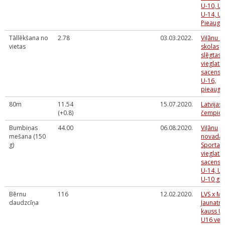
U-10, U-
U-14, U-
Pieaugu
Tāllēkšana no
2.78
03.03.2022.
Viļānu S
vietas
skolas
slēgtas
vieglatlē
sacensī
U-16,
pieaugu
80m
11.54
15.07.2020.
Latvijas
(+0.8)
čempion
Bumbiņas
44.00
06.08.2020.
Viļānu
mešana (150
novada
g)
Sporta s
vieglatlē
sacensī
U-14, U-
U-10 gr
Bērnu
116
12.02.2020.
LVS x M
daudzcīņa
Jaunatn
kauss U
U16 ve