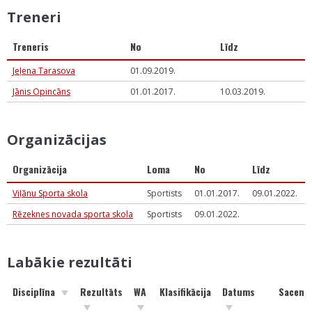
Treneri
Treneris
No
Līdz
Jeļena Tarasova
01.09.2019.
Jānis Opincāns
01.01.2017.
10.03.2019.
Organizācijas
Organizācija
Loma
No
Līdz
Viļānu Sporta skola
Sportists
01.01.2017.
09.01.2022.
Rēzeknes novada sporta skola
Sportists
09.01.2022.
Labākie rezultāti
Disciplīna
Rezultāts
WA
Klasifikācija
Datums
Sacens