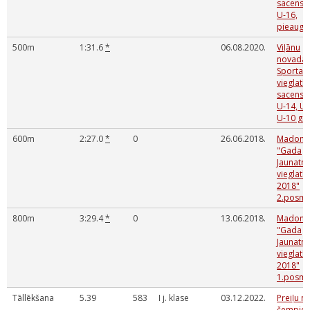
sacensī
U-16,
pieaugu
500m
1:31.6
*
06.08.2020.
Viļānu
novada
Sporta s
vieglatlē
sacensī
U-14, U-
U-10 gr
600m
2:27.0
*
0
26.06.2018.
Madona
"Gada
Jaunatn
vieglatlē
2018"
2.posm
800m
3:29.4
*
0
13.06.2018.
Madona
"Gada
Jaunatn
vieglatlē
2018"
1.posm
Tāllēkšana
5.39
583
I j. klase
03.12.2022.
Preiļu n
čempion