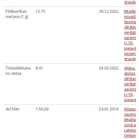
grupām
Pildbumbas
12.75
20.12.2022.
Rēzekne
mešana (1 g)
novada
Sporta s
slēgtās
vieglatlē
sacensī
U-16,
pieaugu
vecuma
grupām
Trīssoļlēkšana
8.01
03.03.2022.
Viļānu S
no vietas
skolas
slēgtas
vieglatlē
sacensī
U-16,
pieaugu
4x150m
1:50.29
24.01.2019.
Atlases
sacensī
Jēkabpil
zonā uz
Latvijas
čempion