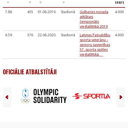
svars
7.88
455
01.06.2019.
Stadionā
Gulbenes novada
4.000
atklātais
čempionāts
vieglatlētikā 2019
6.59
376
22.08.2020.
Stadionā
Latvijas Pašvaldību
4.000
sporta veterānu –
senioru savienības
57. sporta spēles
vieglatlētikā
OFICIĀLIE ATBALSTĪTĀJI