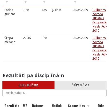
Lodes
7.88
455
I j. klase
01.06.2019.
Gulbenes
grūšana
novada
atklātais
čempionāts
vieglatlētikā
2019
Šķēpa
22.48
388
01.06.2019.
Gulbenes
mešana
novada
atklātais
čempionāts
vieglatlētikā
2019
Rezultāti pa disciplīnām
LODES GRŪŠANA
ŠĶĒPA MEŠANA
Rezultāts
WA
Datums
Notiek
Sacensības
Rīka