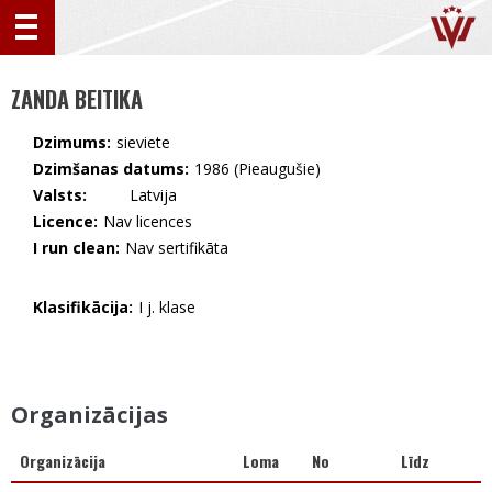
ZANDA BEITIKA
Dzimums:
sieviete
Dzimšanas datums:
1986 (Pieaugušie)
Valsts:
🇱🇻 Latvija
Licence:
Nav licences
I run clean:
Nav sertifikāta
Klasifikācija:
I j. klase
Organizācijas
Organizācija
Loma
No
Līdz