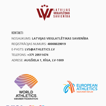
KONTAKTI:
NOSAUKUMS:
LATVIJAS VIEGLATLĒTIKAS SAVIENĪBA
REĢISTRĀCIJAS NUMURS:
40008029019
E-PASTS:
LVS@ATHLETICS.LV
TELEFONS:
+371 29511674
ADRESE:
AUGŠIELA 1, RĪGA, LV-1009