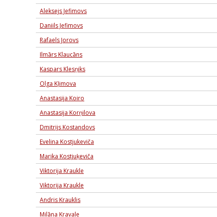
Aleksejs Jefimovs
Daniils Jefimovs
Rafaels Jorovs
Ilmārs Klaucāns
Kaspars Klesņiks
Olga Kļimova
Anastasija Koiro
Anastasija Korņilova
Dmitrijs Kostandovs
Evelina Kostjukeviča
Marika Kostjuķeviča
Viktorija Kraukle
Viktorija Kraukle
Andris Krauklis
Milāna Kravale