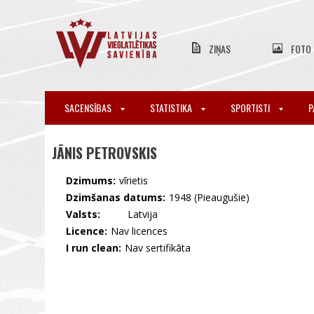
ZIŅAS
FOTO
SACENSĪBAS
STATISTIKA
SPORTISTI
P
JĀNIS PETROVSKIS
Dzimums:
vīrietis
Dzimšanas datums:
1948 (Pieaugušie)
Valsts:
🇱🇻 Latvija
Licence:
Nav licences
I run clean:
Nav sertifikāta