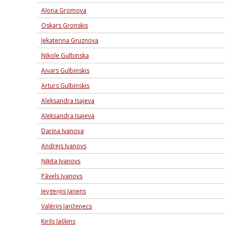
Aļona Gromova
Oskars Gronskis
Jekaterina Gruznova
Nikole Gulbinska
Aivars Gulbinskis
Arturs Gulbinskis
Aleksandra Isajeva
Aleksandra Isajeva
Darina Ivanova
Andrejs Ivanovs
Ņikita Ivanovs
Pāvels Ivanovs
Jevgeņijs Janens
Valērijs Jariženecs
Kirils Jaškins