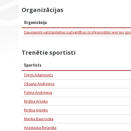
Organizācijas
Organizācija
Daugavpils valstspilsētas pašvaldības profesionālās ievirzes spo
Trenētie sportisti
Sportists
Oļegs Adamovičs
Oksana Andrejeva
Polina Andrejeva
Regīna Aņisjko
Regīna Anisjko
Marika Baurovska
Anastasija Beļavska