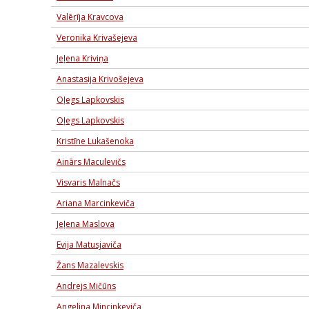
Valērīja Kravcova
Veronika Krivašejeva
Jeļena Kriviņa
Anastasija Krivošejeva
Oļegs Lapkovskis
Oļegs Lapkovskis
Kristīne Lukašenoka
Ainārs Maculevičs
Visvaris Malnačs
Ariana Marcinkeviča
Jeļena Maslova
Evija Matusjaviča
Žans Mazalevskis
Andrejs Mičūns
Angelina Mincinkeviča