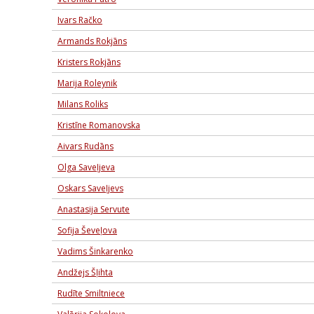
Ivars Račko
Armands Rokjāns
Kristers Rokjāns
Marija Roleynik
Milans Roliks
Kristīne Romanovska
Aivars Rudāns
Olga Saveļjeva
Oskars Saveļjevs
Anastasija Servute
Sofija Ševeļova
Vadims Šinkarenko
Andžejs Šļihta
Rudīte Smiltniece