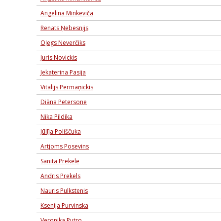
Angelina Minkeviča
Renats Ņebesnijs
Oļegs Neverčiks
Juris Novickis
Jekaterina Pasija
Vitalijs Permaņickis
Diāna Petersone
Nika Pildika
Jūlīja Poliščuka
Artjoms Posevins
Sanita Prekele
Andris Prekels
Nauris Pulkstenis
Ksenija Purvinska
Veronika Putro