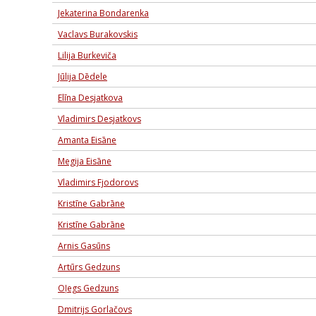
Jekaterina Bondarenka
Vaclavs Burakovskis
Lilija Burkeviča
Jūlija Dēdele
Elīna Desjatkova
Vladimirs Desjatkovs
Amanta Eisāne
Megija Eisāne
Vladimirs Fjodorovs
Kristīne Gabrāne
Kristīne Gabrāne
Arnis Gasūns
Artūrs Gedzuns
Oļegs Gedzuns
Dmitrijs Gorlačovs