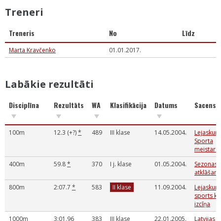
Treneri
Treneris
No
Līdz
Marta Kravčenko
01.01.2017.
Labākie rezultāti
Disciplīna
Rezultāts
WA
Klasifikācija
Datums
Sacensī
100m
12.3 (+?)
*
489
III klase
14.05.2004.
Lejaskur
Sporta
meistarsa
400m
59.8
*
370
I j. klase
01.05.2004.
Sezonas
atklāšana
800m
2:07.7
*
583
II klase
11.09.2004.
Lejaskur
sports k
izcīņa
1000m
3:01.96
383
III klase
22.01.2005.
Latvijas