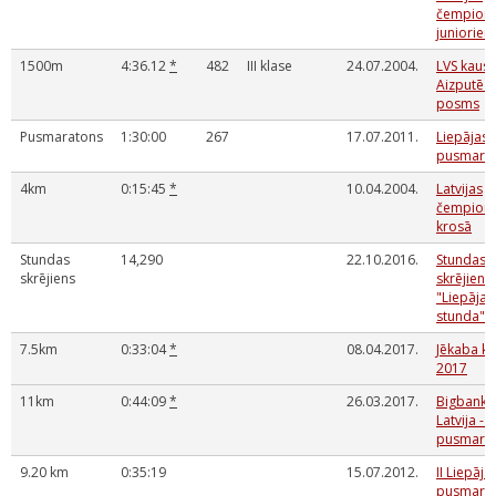
čempionā
junioriem
1500m
4:36.12
*
482
III klase
24.07.2004.
LVS kausa
Aizputē - 
posms
Pusmaratons
1:30:00
267
17.07.2011.
Liepājas
pusmara
4km
0:15:45
*
10.04.2004.
Latvijas
čempionā
krosā
Stundas
14,290
22.10.2016.
Stundas
skrējiens
skrējiens
"Liepājas
stunda"
7.5km
0:33:04
*
08.04.2017.
Jēkaba kr
2017
11km
0:44:09
*
26.03.2017.
Bigbank S
Latvija - 
pusmara
9.20 km
0:35:19
15.07.2012.
II Liepāja
pusmara