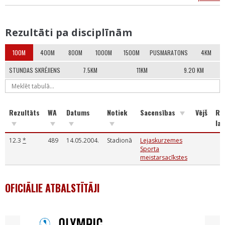
Rezultāti pa disciplīnām
100M
400M
800M
1000M
1500M
PUSMARATONS
4KM
STUNDAS SKRĒJIENS
7.5KM
11KM
9.20 KM
Rezultāts
WA
Datums
Notiek
Sacensības
Vējš
Re
lai
12.3
*
489
14.05.2004.
Stadionā
Lejaskurzemes
Sporta
meistarsacīkstes
OFICIĀLIE ATBALSTĪTĀJI