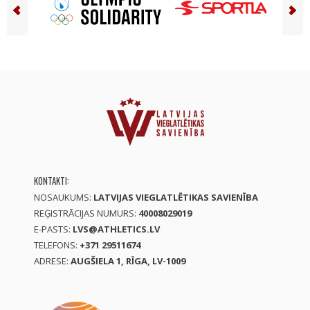
KONTAKTI:
NOSAUKUMS:
LATVIJAS VIEGLATLĒTIKAS SAVIENĪBA
REĢISTRĀCIJAS NUMURS:
40008029019
E-PASTS:
LVS@ATHLETICS.LV
TELEFONS:
+371 29511674
ADRESE:
AUGŠIELA 1, RĪGA, LV-1009