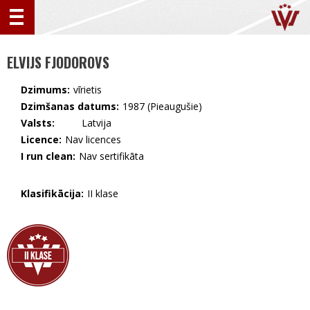
ELVIJS FJODOROVS
Dzimums:
vīrietis
Dzimšanas datums:
1987 (Pieaugušie)
Valsts:
🇱🇻 Latvija
Licence:
Nav licences
I run clean:
Nav sertifikāta
Klasifikācija:
II klase