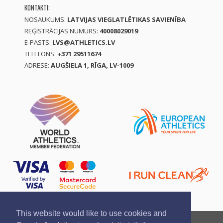
KONTAKTI:
NOSAUKUMS:
LATVIJAS VIEGLATLĒTIKAS SAVIENĪBA
REĢISTRĀCIJAS NUMURS:
40008029019
E-PASTS:
LVS@ATHLETICS.LV
TELEFONS:
+371 29511674
ADRESE:
AUGŠIELA 1, RĪGA, LV-1009
This website would like to use cookies and