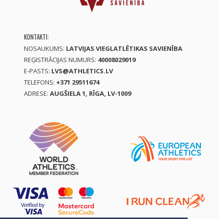
KONTAKTI:
NOSAUKUMS:
LATVIJAS VIEGLATLĒTIKAS SAVIENĪBA
REĢISTRĀCIJAS NUMURS:
40008029019
E-PASTS:
LVS@ATHLETICS.LV
TELEFONS:
+371 29511674
ADRESE:
AUGŠIELA 1, RĪGA, LV-1009