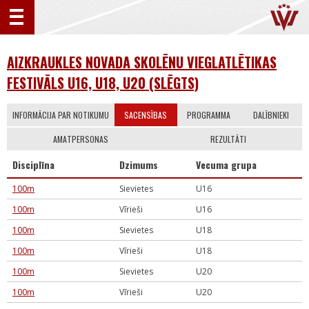
AIZKRAUKLES NOVADA SKOLĒNU VIEGLATLĒTIKAS
FESTIVĀLS U16, U18, U20 (SLĒGTS)
INFORMĀCIJA PAR NOTIKUMU
SACENSĪBAS
PROGRAMMA
DALĪBNIEKI
AMATPERSONAS
REZULTĀTI
Disciplīna
Dzimums
Vecuma grupa
100m
Sievietes
U16
100m
Vīrieši
U16
100m
Sievietes
U18
100m
Vīrieši
U18
100m
Sievietes
U20
100m
Vīrieši
U20