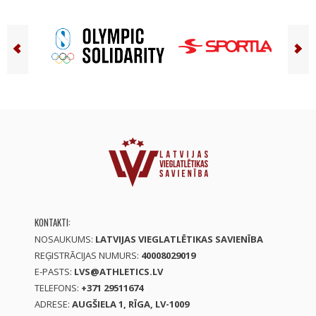
KONTAKTI:
NOSAUKUMS:
LATVIJAS VIEGLATLĒTIKAS SAVIENĪBA
REĢISTRĀCIJAS NUMURS:
40008029019
E-PASTS:
LVS@ATHLETICS.LV
TELEFONS:
+371 29511674
ADRESE:
AUGŠIELA 1, RĪGA, LV-1009