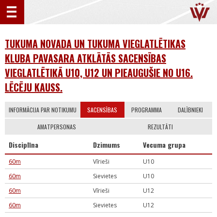
TUKUMA NOVADA UN TUKUMA VIEGLATLĒTIKAS
KLUBA PAVASARA ATKLĀTĀS SACENSĪBAS
VIEGLATLĒTIKĀ U10, U12 UN PIEAUGUŠIE NO U16.
LĒCĒJU KAUSS.
INFORMĀCIJA PAR NOTIKUMU
SACENSĪBAS
PROGRAMMA
DALĪBNIEKI
AMATPERSONAS
REZULTĀTI
Disciplīna
Dzimums
Vecuma grupa
60m
Vīrieši
U10
60m
Sievietes
U10
60m
Vīrieši
U12
60m
Sievietes
U12