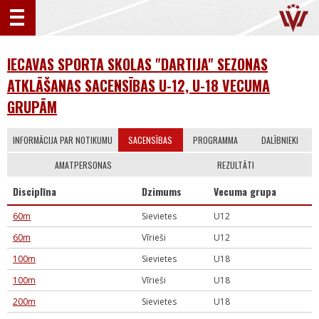
IECAVAS SPORTA SKOLAS "DARTIJA" SEZONAS
ATKLĀŠANAS SACENSĪBAS U-12, U-18 VECUMA
GRUPĀM
INFORMĀCIJA PAR NOTIKUMU
SACENSĪBAS
PROGRAMMA
DALĪBNIEKI
AMATPERSONAS
REZULTĀTI
Disciplīna
Dzimums
Vecuma grupa
60m
Sievietes
U12
60m
Vīrieši
U12
100m
Sievietes
U18
100m
Vīrieši
U18
200m
Sievietes
U18