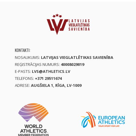
KONTAKTI:
NOSAUKUMS:
LATVIJAS VIEGLATLĒTIKAS SAVIENĪBA
REĢISTRĀCIJAS NUMURS:
40008029019
E-PASTS:
LVS@ATHLETICS.LV
TELEFONS:
+371 29511674
ADRESE:
AUGŠIELA 1, RĪGA, LV-1009