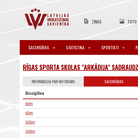
ZIŅAS
FOTO
SACENSĪBAS
STATISTIKA
SPORTISTI
P
RĪGAS SPORTA SKOLAS "ARKĀDIJA" SADRAUDZ
INFORMĀCIJA PAR NOTIKUMU
SACENSĪBAS
Disciplīna
60m
60m
300m
300m