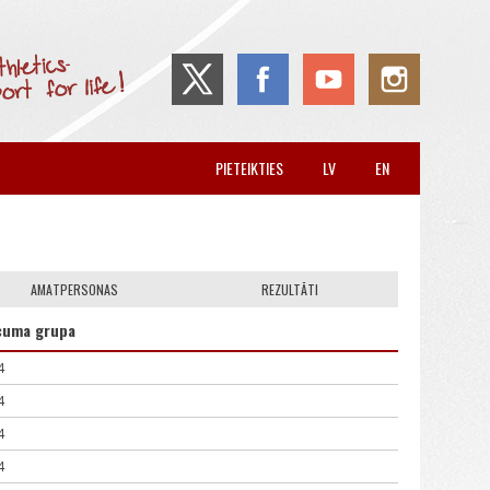
PIETEIKTIES
LV
EN
AMATPERSONAS
REZULTĀTI
cuma grupa
4
4
4
4