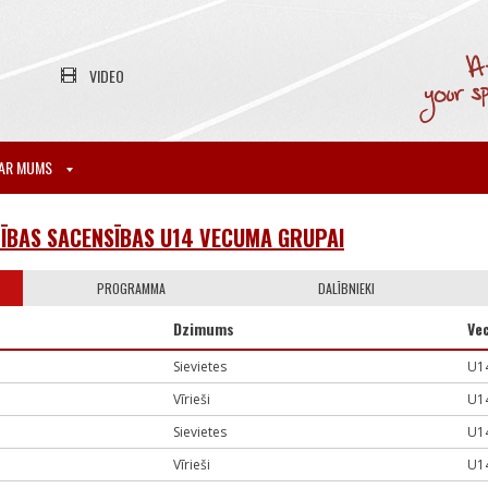
VIDEO
AR MUMS
ĪBAS SACENSĪBAS U14 VECUMA GRUPAI
PROGRAMMA
DALĪBNIEKI
Dzimums
Ve
Sievietes
U1
Vīrieši
U1
Sievietes
U1
Vīrieši
U1