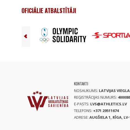
OFICIĀLIE ATBALSTĪTĀJI
KONTAKTI:
NOSAUKUMS:
LATVIJAS VIEGL
REĢISTRĀCIJAS NUMURS:
400080
E-PASTS:
LVS@ATHLETICS.LV
TELEFONS:
+371 29511674
ADRESE:
AUGŠIELA 1, RĪGA, LV-