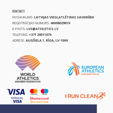
KONTAKTI:
NOSAUKUMS:
LATVIJAS VIEGLATLĒTIKAS SAVIENĪBA
REĢISTRĀCIJAS NUMURS:
40008029019
E-PASTS:
LVS@ATHLETICS.LV
TELEFONS:
+371 29511674
ADRESE:
AUGŠIELA 1, RĪGA, LV-1009