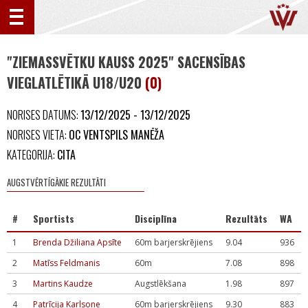
"ZIEMASSVĒTKU KAUSS 2025" SACENSĪBAS
VIEGLATLĒTIKĀ U18/U20
(0)
NORISES DATUMS:
13/12/2025 - 13/12/2025
NORISES VIETA:
OC VENTSPILS MANĒŽA
KATEGORIJA:
CITA
AUGSTVĒRTĪGĀKIE REZULTĀTI
#
Sportists
Disciplīna
Rezultāts
WA
1
Brenda Džiliana Apsīte
60m barjerskrējiens
9.04
936
2
Matīss Feldmanis
60m
7.08
898
3
Martins Kaudze
Augstlēkšana
1.98
897
4
Patrīcija Karlsone
60m barjerskrējiens
9.30
883