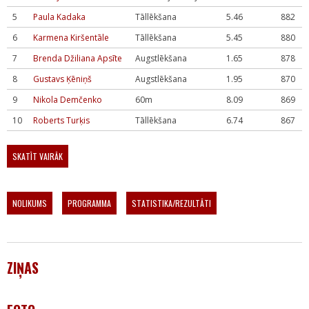
5
Paula Kadaka
Tāllēkšana
5.46
882
6
Karmena Kiršentāle
Tāllēkšana
5.45
880
7
Brenda Džiliana Apsīte
Augstlēkšana
1.65
878
8
Gustavs Ķēniņš
Augstlēkšana
1.95
870
9
Nikola Demčenko
60m
8.09
869
10
Roberts Turķis
Tāllēkšana
6.74
867
SKATĪT VAIRĀK
NOLIKUMS
PROGRAMMA
STATISTIKA/REZULTĀTI
ZIŅAS