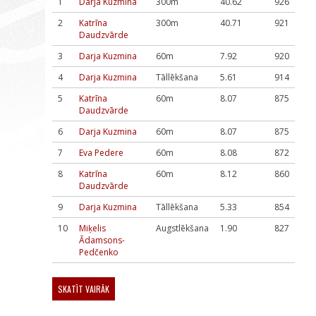
1
Darja Kuzmina
300m
40.62
926
2
Katrīna
300m
40.71
921
Daudzvārde
3
Darja Kuzmina
60m
7.92
920
4
Darja Kuzmina
Tāllēkšana
5.61
914
5
Katrīna
60m
8.07
875
Daudzvārde
6
Darja Kuzmina
60m
8.07
875
7
Eva Pedere
60m
8.08
872
8
Katrīna
60m
8.12
860
Daudzvārde
9
Darja Kuzmina
Tāllēkšana
5.33
854
10
Miķelis
Augstlēkšana
1.90
827
Ādamsons-
Pedčenko
SKATĪT VAIRĀK