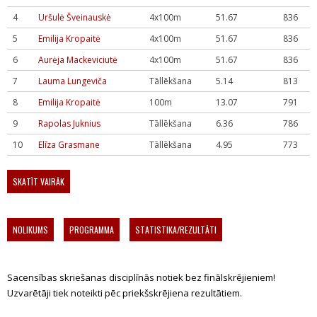
4
Uršulė Šveinauskė
4x100m
51.67
836
5
Emilija Kropaitė
4x100m
51.67
836
6
Aurėja Mackeviciutė
4x100m
51.67
836
7
Lauma Lungeviča
Tāllēkšana
5.14
813
8
Emilija Kropaitė
100m
13.07
791
9
Rapolas Juknius
Tāllēkšana
6.36
786
10
Elīza Grasmane
Tāllēkšana
4.95
773
SKATĪT VAIRĀK
NOLIKUMS
PROGRAMMA
STATISTIKA/REZULTĀTI
Sacensības skriešanas disciplīnās notiek bez finālskrējieniem!
Uzvarētāji tiek noteikti pēc priekšskrējiena rezultātiem.