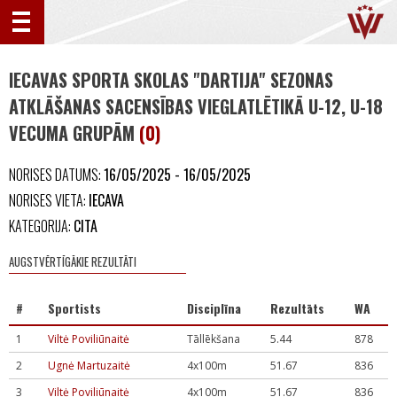
IECAVAS SPORTA SKOLAS "DARTIJA" SEZONAS
ATKLĀŠANAS SACENSĪBAS VIEGLATLĒTIKĀ U-12, U-18
VECUMA GRUPĀM
(0)
NORISES DATUMS:
16/05/2025 - 16/05/2025
NORISES VIETA:
IECAVA
KATEGORIJA:
CITA
AUGSTVĒRTĪGĀKIE REZULTĀTI
#
Sportists
Disciplīna
Rezultāts
WA
1
Viltė Poviliūnaitė
Tāllēkšana
5.44
878
2
Ugnė Martuzaitė
4x100m
51.67
836
3
Viltė Poviliūnaitė
4x100m
51.67
836