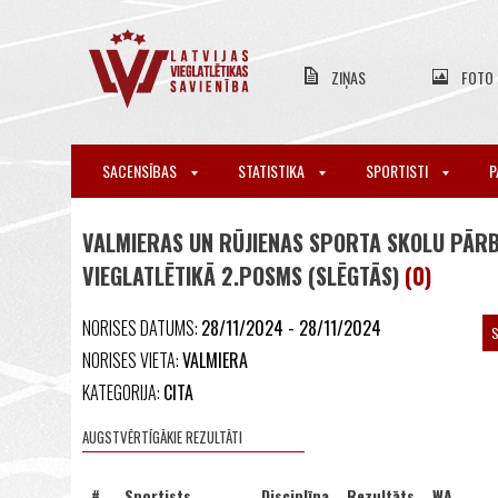
ZIŅAS
FOTO
SACENSĪBAS
STATISTIKA
SPORTISTI
P
VALMIERAS UN RŪJIENAS SPORTA SKOLU PĀR
VIEGLATLĒTIKĀ 2.POSMS (SLĒGTĀS)
(0)
NORISES DATUMS:
28/11/2024 - 28/11/2024
S
NORISES VIETA:
VALMIERA
KATEGORIJA:
CITA
AUGSTVĒRTĪGĀKIE REZULTĀTI
#
Sportists
Disciplīna
Rezultāts
WA