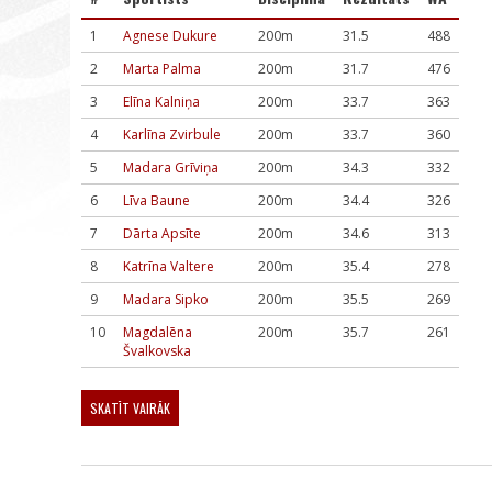
1
Agnese Dukure
200m
31.5
488
2
Marta Palma
200m
31.7
476
3
Elīna Kalniņa
200m
33.7
363
4
Karlīna Zvirbule
200m
33.7
360
5
Madara Grīviņa
200m
34.3
332
6
Līva Baune
200m
34.4
326
7
Dārta Apsīte
200m
34.6
313
8
Katrīna Valtere
200m
35.4
278
9
Madara Sipko
200m
35.5
269
10
Magdalēna
200m
35.7
261
Švalkovska
SKATĪT VAIRĀK