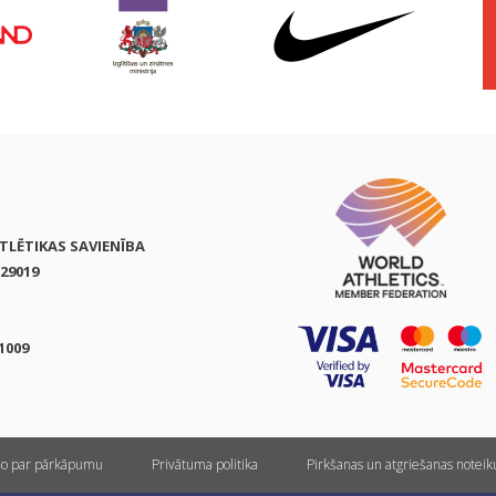
ATLĒTIKAS SAVIENĪBA
29019
1009
ņo par pārkāpumu
Privātuma politika
Pirkšanas un atgriešanas notei