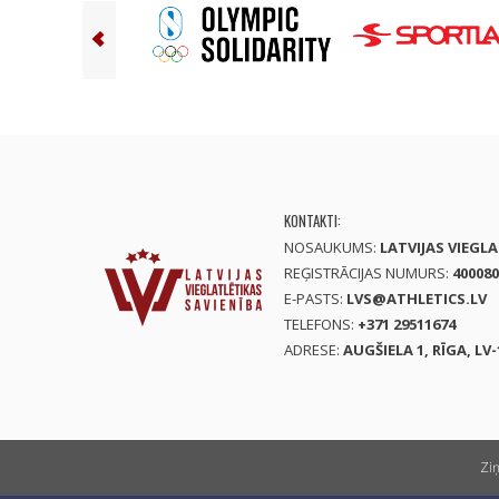
KONTAKTI:
NOSAUKUMS:
LATVIJAS VIEGL
REĢISTRĀCIJAS NUMURS:
400080
E-PASTS:
LVS@ATHLETICS.LV
TELEFONS:
+371 29511674
ADRESE:
AUGŠIELA 1, RĪGA, LV-
Zi