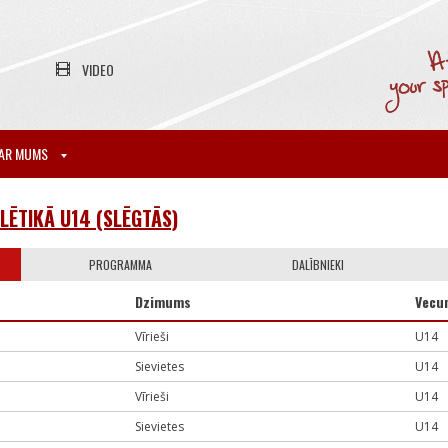
VIDEO
AR MUMS
LĒTIKĀ U14 (SLĒGTĀS)
PROGRAMMA
DALĪBNIEKI
Dzimums
Vecu
Vīrieši
U14
Sievietes
U14
Vīrieši
U14
Sievietes
U14