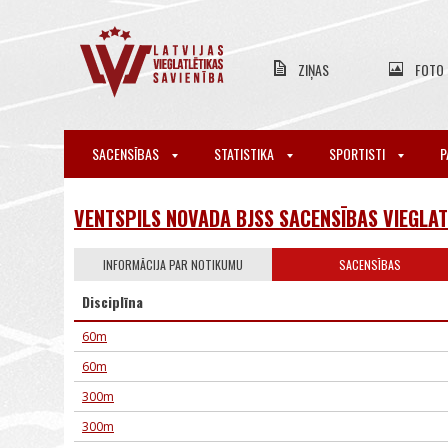
ZIŅAS
FOTO
SACENSĪBAS
STATISTIKA
SPORTISTI
P
VENTSPILS NOVADA BJSS SACENSĪBAS VIEGLAT
INFORMĀCIJA PAR NOTIKUMU
SACENSĪBAS
Disciplīna
60m
60m
300m
300m