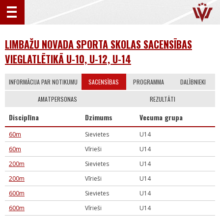
LIMBAŽU NOVADA SPORTA SKOLAS SACENSĪBAS
VIEGLATLĒTIKĀ U-10, U-12, U-14
INFORMĀCIJA PAR NOTIKUMU
SACENSĪBAS
PROGRAMMA
DALĪBNIEKI
AMATPERSONAS
REZULTĀTI
Disciplīna
Dzimums
Vecuma grupa
60m
Sievietes
U14
60m
Vīrieši
U14
200m
Sievietes
U14
200m
Vīrieši
U14
600m
Sievietes
U14
600m
Vīrieši
U14