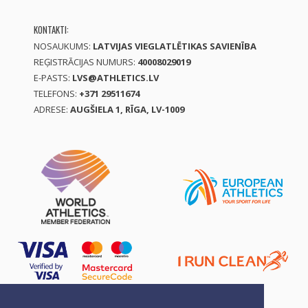
KONTAKTI:
NOSAUKUMS:
LATVIJAS VIEGLATLĒTIKAS SAVIENĪBA
REĢISTRĀCIJAS NUMURS:
40008029019
E-PASTS:
LVS@ATHLETICS.LV
TELEFONS:
+371 29511674
ADRESE:
AUGŠIELA 1, RĪGA, LV-1009