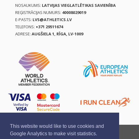
NOSAUKUMS:
LATVIJAS VIEGLATLĒTIKAS SAVIENĪBA
REĢISTRĀCIJAS NUMURS:
40008029019
E-PASTS:
LVS@ATHLETICS.LV
TELEFONS:
+371 29511674
ADRESE:
AUGŠIELA 1, RĪGA, LV-1009
This website would like to use cookies and
Ziņo par pārkāpumu
Privātuma politika
Google Analytics to make visit statistics.