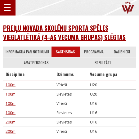
PREIĻU NOVADA SKOLĒNU SPORTA SPĒLES
VIEGLATLĒTIKĀ (4-AS VECUMA GRUPAS) SLĒGTAS
INFORMĀCIJA PAR NOTIKUMU
SACENSĪBAS
PROGRAMMA
DALĪBNIEKI
AMATPERSONAS
REZULTĀTI
Disciplīna
Dzimums
Vecuma grupa
100m
Vīrieši
U20
100m
Sievietes
U20
100m
Vīrieši
U16
100m
Sievietes
U16
200m
Sievietes
U16
200m
Vīrieši
U16