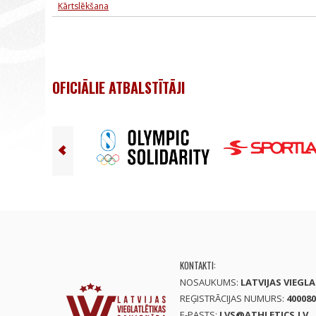
Kārtslēkšana
OFICIĀLIE ATBALSTĪTĀJI
KONTAKTI:
NOSAUKUMS:
LATVIJAS VIEGL
REĢISTRĀCIJAS NUMURS:
400080
E-PASTS:
LVS@ATHLETICS.LV