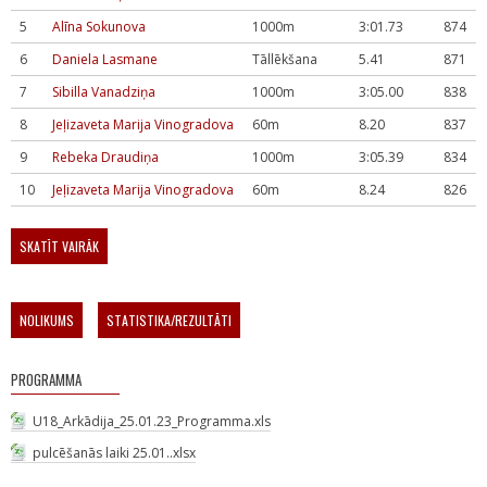
5
Alīna Sokunova
1000m
3:01.73
874
6
Daniela Lasmane
Tāllēkšana
5.41
871
7
Sibilla Vanadziņa
1000m
3:05.00
838
8
Jeļizaveta Marija Vinogradova
60m
8.20
837
9
Rebeka Draudiņa
1000m
3:05.39
834
10
Jeļizaveta Marija Vinogradova
60m
8.24
826
SKATĪT VAIRĀK
NOLIKUMS
STATISTIKA/REZULTĀTI
PROGRAMMA
U18_Arkādija_25.01.23_Programma.xls
pulcēšanās laiki 25.01..xlsx