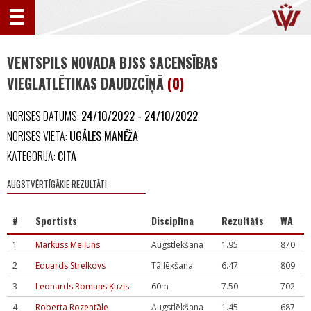
VENTSPILS NOVADA BJSS SACENSĪBAS
VIEGLATLĒTIKAS DAUDZCĪŅĀ
(0)
NORISES DATUMS:
24/10/2022 - 24/10/2022
NORISES VIETA:
UGĀLES MANĒŽA
KATEGORIJA:
CITA
AUGSTVĒRTĪGĀKIE REZULTĀTI
#
Sportists
Disciplīna
Rezultāts
WA
1
Markuss Meiļuns
Augstlēkšana
1.95
870
2
Eduards Strelkovs
Tāllēkšana
6.47
809
3
Leonards Romans Ķuzis
60m
7.50
702
4
Roberta Rozentāle
Augstlēkšana
1.45
687