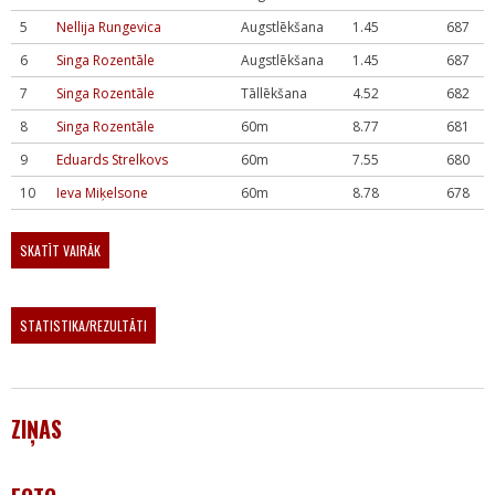
5
Nellija Rungevica
Augstlēkšana
1.45
687
6
Singa Rozentāle
Augstlēkšana
1.45
687
7
Singa Rozentāle
Tāllēkšana
4.52
682
8
Singa Rozentāle
60m
8.77
681
9
Eduards Strelkovs
60m
7.55
680
10
Ieva Miķelsone
60m
8.78
678
SKATĪT VAIRĀK
STATISTIKA/REZULTĀTI
ZIŅAS