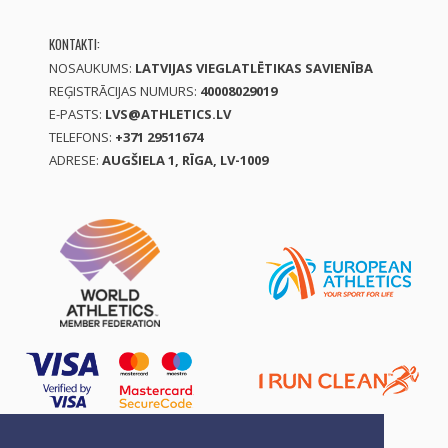
KONTAKTI:
NOSAUKUMS:
LATVIJAS VIEGLATLĒTIKAS SAVIENĪBA
REĢISTRĀCIJAS NUMURS:
40008029019
E-PASTS:
LVS@ATHLETICS.LV
TELEFONS:
+371 29511674
ADRESE:
AUGŠIELA 1, RĪGA, LV-1009