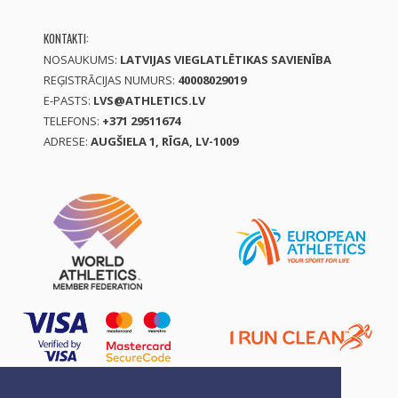
KONTAKTI:
NOSAUKUMS:
LATVIJAS VIEGLATLĒTIKAS SAVIENĪBA
REĢISTRĀCIJAS NUMURS:
40008029019
E-PASTS:
LVS@ATHLETICS.LV
TELEFONS:
+371 29511674
ADRESE:
AUGŠIELA 1, RĪGA, LV-1009