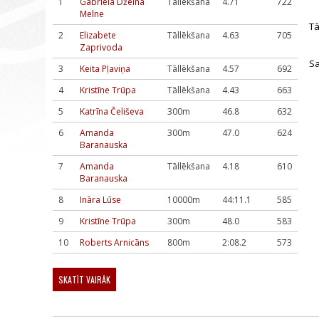
1
Gabriela Džeina
Tāllēkšana
4.71
722
Melne
Tā
2
Elizabete
Tāllēkšana
4.63
705
Zaprivoda
Sa
3
Keita Pļaviņa
Tāllēkšana
4.57
692
4
Kristīne Trūpa
Tāllēkšana
4.43
663
5
Katrīna Čeliševa
300m
46.8
632
6
Amanda
300m
47.0
624
Baranauska
7
Amanda
Tāllēkšana
4.18
610
Baranauska
8
Ināra Lūse
10000m
44:11.1
585
9
Kristīne Trūpa
300m
48.0
583
10
Roberts Arnicāns
800m
2:08.2
573
SKATĪT VAIRĀK