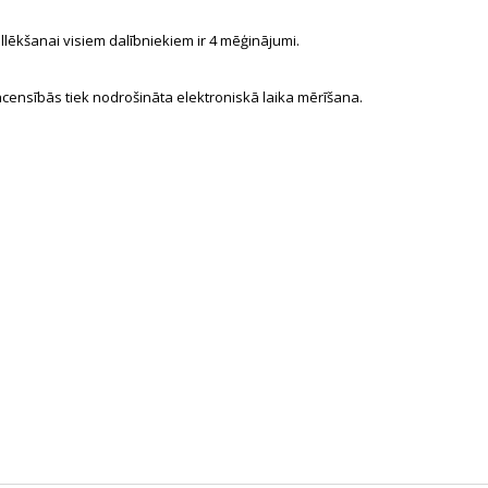
llēkšanai visiem dalībniekiem ir 4 mēģinājumi.
censībās tiek nodrošināta elektroniskā laika mērīšana.