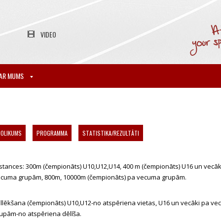
VIDEO
AR MUMS
NOLIKUMS
PROGRAMMA
STATISTIKA/REZULTĀTI
stances: 300m (čempionāts) U10,U12,U14, 400 m (čempionāts) U16 un vecāk
cuma grupām, 800m, 10000m (čempionāts) pa vecuma grupām.
llēkšana (čempionāts) U10,U12-no atspēriena vietas, U16 un vecāki pa v
upām-no atspēriena dēlīša.