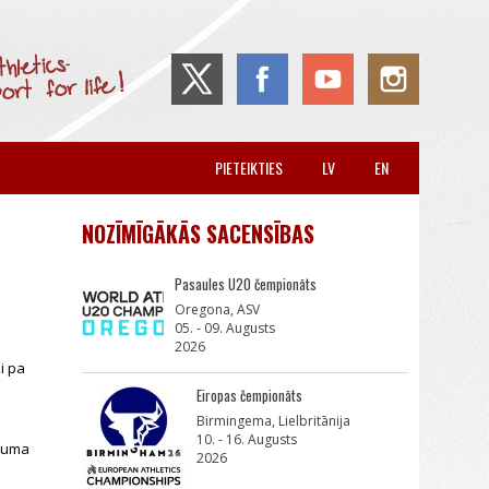
PIETEIKTIES
LV
EN
NOZĪMĪGĀKĀS SACENSĪBAS
Pasaules U20 čempionāts
Oregona, ASV
05. - 09. Augusts
2026
i pa
Eiropas čempionāts
Birmingema, Lielbritānija
10. - 16. Augusts
ecuma
2026