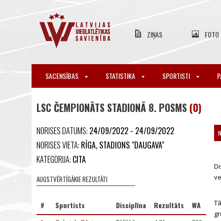
ZIŅAS
FOTO
SACENSĪBAS
STATISTIKA
SPORTISTI
P
LSC ČEMPIONĀTS STADIONĀ 8. POSMS
(0)
NORISES DATUMS:
24/09/2022 - 24/09/2022
NORISES VIETA:
RĪGA, STADIONS "DAUGAVA"
KATEGORIJA:
CITA
Di
ve
AUGSTVĒRTĪGĀKIE REZULTĀTI
Tā
#
Sportists
Disciplīna
Rezultāts
WA
gr