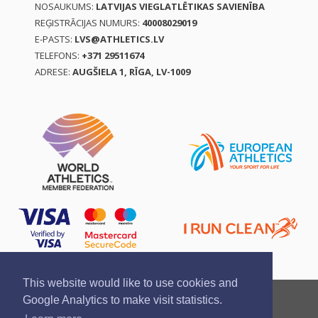
NOSAUKUMS:
LATVIJAS VIEGLATLĒTIKAS SAVIENĪBA
REĢISTRĀCIJAS NUMURS:
40008029019
E-PASTS:
LVS@ATHLETICS.LV
TELEFONS:
+371 29511674
ADRESE:
AUGŠIELA 1, RĪGA, LV-1009
This website would like to use cookies and
Ziņo par pārkāpumu
Privātuma politika
Google Analytics to make visit statistics.
Pirkšanas un atgriešanas noteikumi