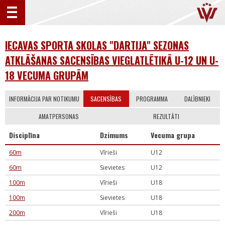
IECAVAS SPORTA SKOLAS "DARTIJA" SEZONAS
ATKLĀŠANAS SACENSĪBAS VIEGLATLĒTIKĀ U-12 UN U-
18 VECUMA GRUPĀM
INFORMĀCIJA PAR NOTIKUMU
SACENSĪBAS
PROGRAMMA
DALĪBNIEKI
AMATPERSONAS
REZULTĀTI
Disciplīna
Dzimums
Vecuma grupa
60m
Vīrieši
U12
60m
Sievietes
U12
100m
Vīrieši
U18
100m
Sievietes
U18
200m
Vīrieši
U18