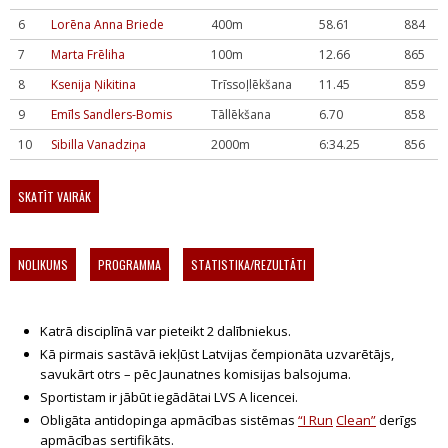
6
Lorēna Anna Briede
400m
58.61
884
7
Marta Frēliha
100m
12.66
865
8
Ksenija Ņikitina
Trīssoļlēkšana
11.45
859
9
Emīls Sandlers-Bomis
Tāllēkšana
6.70
858
10
Sibilla Vanadziņa
2000m
6:34.25
856
SKATĪT VAIRĀK
NOLIKUMS
PROGRAMMA
STATISTIKA/REZULTĀTI
Katrā disciplīnā var pieteikt 2 dalībniekus.
Kā pirmais sastāvā iekļūst Latvijas čempionāta uzvarētājs,
savukārt otrs – pēc Jaunatnes komisijas balsojuma.
Sportistam ir jābūt iegādātai LVS A licencei.
Obligāta antidopinga apmācības sistēmas
“
I
Run
Clean
”
derīgs
apmācības sertifikāts.