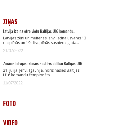
ZIŅAS
Latvija izcīna otro vietu Baltijas U16 komandu…
Latvijas zēni un meitenes Jehvi izcīna uzvaras 13
diciplīnās un 19 disciplīnās sasniedz gada…
21/07/2022
Zināms latvijas izlases sastāvs dalībai Baltijas U16…
21. jūlijā, Jehvi, Igaunijā, norisināsies Baltijas
U16 komandu čempionāts.
11/07/2022
FOTO
VIDEO