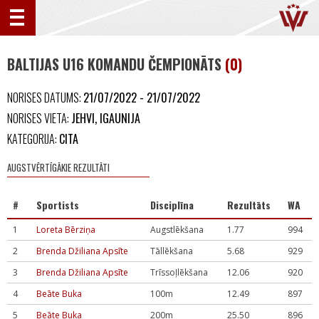
BALTIJAS U16 KOMANDU ČEMPIONĀTS
(0)
NORISES DATUMS:
21/07/2022 - 21/07/2022
NORISES VIETA:
JEHVI, IGAUNIJA
KATEGORIJA:
CITA
AUGSTVĒRTĪGĀKIE REZULTĀTI
#
Sportists
Disciplīna
Rezultāts
WA
1
Loreta Bērziņa
Augstlēkšana
1.77
994
2
Brenda Džiliana Apsīte
Tāllēkšana
5.68
929
3
Brenda Džiliana Apsīte
Trīssoļlēkšana
12.06
920
4
Beāte Buka
100m
12.49
897
5
Beāte Buka
200m
25.50
896