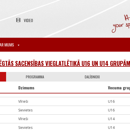
VIDEO
AR MUMS
ĒGTĀS SACENSĪBAS VIEGLATLĒTIKĀ U16 UN U14 GRUPĀM
PROGRAMMA
DALĪBNIEKI
Dzimums
Vecuma gru
Vīrieši
U16
Sievietes
U16
Vīrieši
U14
Sievietes
U14