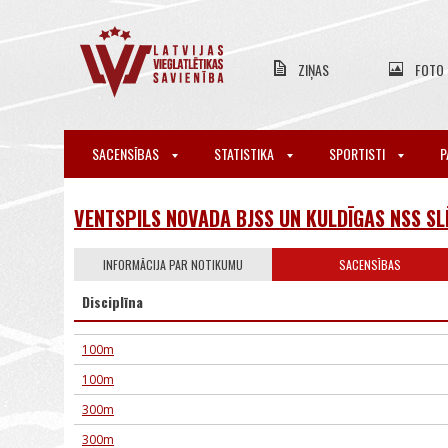
ZIŅAS
FOTO
SACENSĪBAS
STATISTIKA
SPORTISTI
P
VENTSPILS NOVADA BJSS UN KULDĪGAS NSS SL
INFORMĀCIJA PAR NOTIKUMU
SACENSĪBAS
Disciplīna
100m
100m
300m
300m