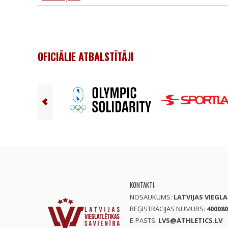
OFICIĀLIE ATBALSTĪTĀJI
KONTAKTI:
NOSAUKUMS:
LATVIJAS VIEGL
REĢISTRĀCIJAS NUMURS:
400080
E-PASTS:
LVS@ATHLETICS.LV