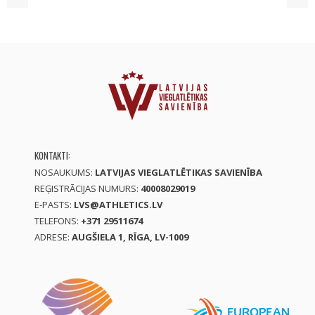
KONTAKTI:
NOSAUKUMS:
LATVIJAS VIEGLATLĒTIKAS SAVIENĪBA
REĢISTRĀCIJAS NUMURS:
40008029019
E-PASTS:
LVS@ATHLETICS.LV
TELEFONS:
+371 29511674
ADRESE:
AUGŠIELA 1, RĪGA, LV-1009