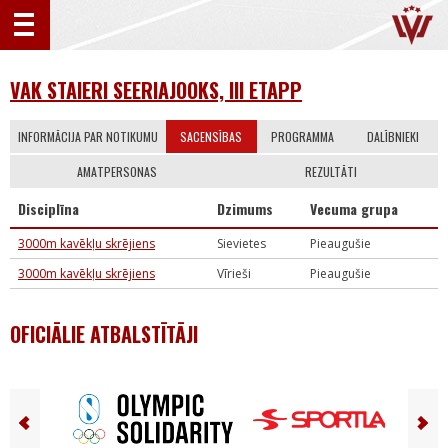
VAK STAIERI SEERIAJOOKS, III ETAPP
INFORMĀCIJA PAR NOTIKUMU
SACENSĪBAS
PROGRAMMA
DALĪBNIEKI
AMATPERSONAS
REZULTĀTI
Disciplīna
Dzimums
Vecuma grupa
3000m kavēkļu skrējiens
Sievietes
Pieaugušie
3000m kavēkļu skrējiens
Vīrieši
Pieaugušie
OFICIĀLIE ATBALSTĪTĀJI