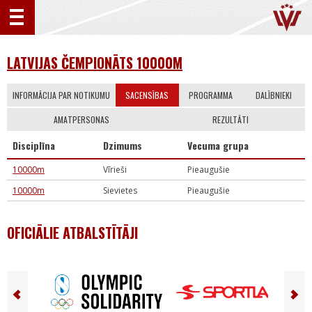
LATVIJAS ČEMPIONĀTS 10000M
INFORMĀCIJA PAR NOTIKUMU
SACENSĪBAS
PROGRAMMA
DALĪBNIEKI
AMATPERSONAS
REZULTĀTI
Disciplīna
Dzimums
Vecuma grupa
10000m
Vīrieši
Pieaugušie
10000m
Sievietes
Pieaugušie
OFICIĀLIE ATBALSTĪTĀJI