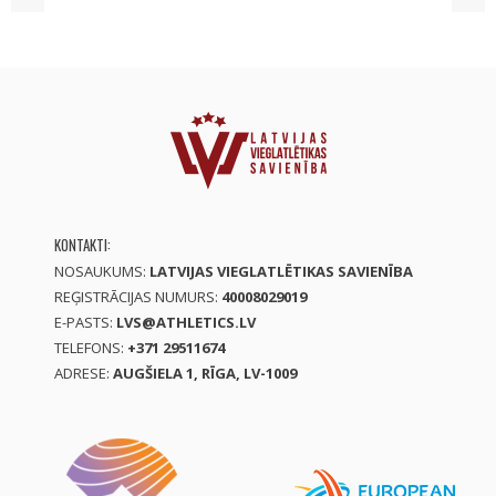
KONTAKTI:
NOSAUKUMS:
LATVIJAS VIEGLATLĒTIKAS SAVIENĪBA
REĢISTRĀCIJAS NUMURS:
40008029019
E-PASTS:
LVS@ATHLETICS.LV
TELEFONS:
+371 29511674
ADRESE:
AUGŠIELA 1, RĪGA, LV-1009