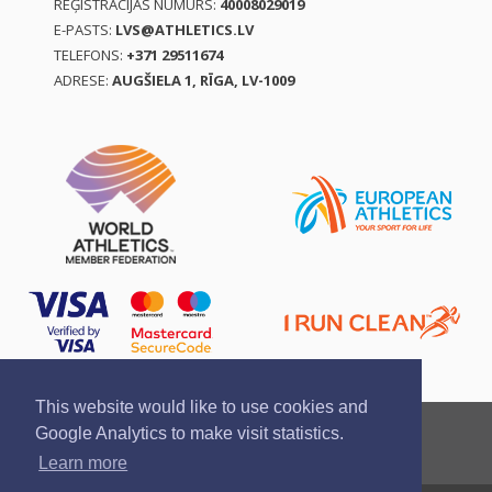
REĢISTRĀCIJAS NUMURS:
40008029019
E-PASTS:
LVS@ATHLETICS.LV
TELEFONS:
+371 29511674
ADRESE:
AUGŠIELA 1, RĪGA, LV-1009
This website would like to use cookies and
Ziņo par pārkāpumu
Privātuma politika
Google Analytics to make visit statistics.
Pirkšanas un atgriešanas noteikumi
Learn more