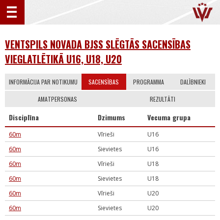
VENTSPILS NOVADA BJSS SLĒGTĀS SACENSĪBAS
VIEGLATLĒTIKĀ U16, U18, U20
INFORMĀCIJA PAR NOTIKUMU
SACENSĪBAS
PROGRAMMA
DALĪBNIEKI
AMATPERSONAS
REZULTĀTI
Disciplīna
Dzimums
Vecuma grupa
60m
Vīrieši
U16
60m
Sievietes
U16
60m
Vīrieši
U18
60m
Sievietes
U18
60m
Vīrieši
U20
60m
Sievietes
U20