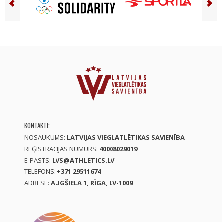
KONTAKTI:
NOSAUKUMS:
LATVIJAS VIEGLATLĒTIKAS SAVIENĪBA
REĢISTRĀCIJAS NUMURS:
40008029019
E-PASTS:
LVS@ATHLETICS.LV
TELEFONS:
+371 29511674
ADRESE:
AUGŠIELA 1, RĪGA, LV-1009