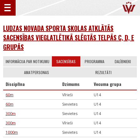
LUDZAS NOVADA SPORTA SKOLAS ATKLĀTĀS
SACENSĪBAS VIEGLATLĒTIKĀ SLĒGTĀS TELPĀS C, D, E
GRUPĀS
INFORMĀCIJA PAR NOTIKUMU
SACENSĪBAS
PROGRAMMA
DALĪBNIEKI
AMATPERSONAS
REZULTĀTI
Disciplīna
Dzimums
Vecuma grupa
60m
Vīrieši
U14
60m
Sievietes
U14
300m
Sievietes
U14
300m
Vīrieši
U14
1000m
Sievietes
U14