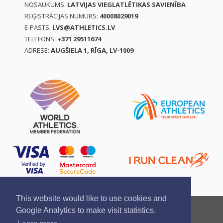
NOSAUKUMS:
LATVIJAS VIEGLATLĒTIKAS SAVIENĪBA
REĢISTRĀCIJAS NUMURS:
40008029019
E-PASTS:
LVS@ATHLETICS.LV
TELEFONS:
+371 29511674
ADRESE:
AUGŠIELA 1, RĪGA, LV-1009
This website would like to use cookies and
Ziņo par pārkāpumu
Privātuma politika
Google Analytics to make visit statistics.
Pirkšanas un atgriešanas noteikumi