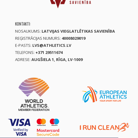
KONTAKTI:
NOSAUKUMS:
LATVIJAS VIEGLATLĒTIKAS SAVIENĪBA
REĢISTRĀCIJAS NUMURS:
40008029019
E-PASTS:
LVS@ATHLETICS.LV
TELEFONS:
+371 29511674
ADRESE:
AUGŠIELA 1, RĪGA, LV-1009