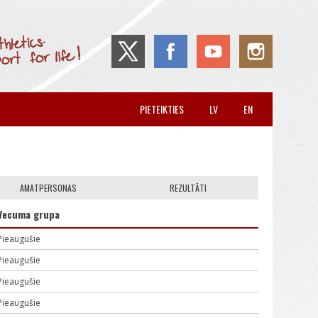
PIETEIKTIES
LV
EN
AMATPERSONAS
REZULTĀTI
Vecuma grupa
Pieaugušie
Pieaugušie
Pieaugušie
Pieaugušie