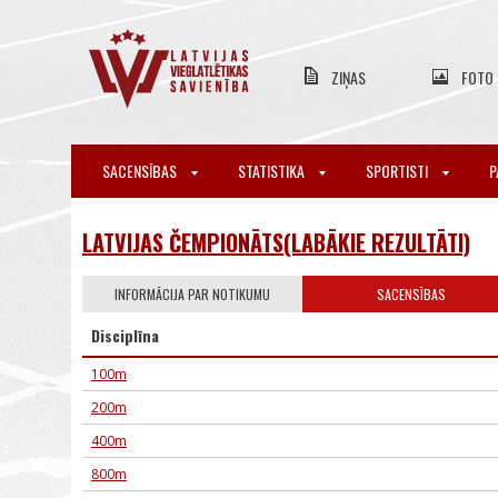
ZIŅAS
FOTO
SACENSĪBAS
STATISTIKA
SPORTISTI
P
LATVIJAS ČEMPIONĀTS(LABĀKIE REZULTĀTI)
INFORMĀCIJA PAR NOTIKUMU
SACENSĪBAS
Disciplīna
100m
200m
400m
800m