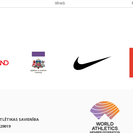
Vīrieši
ATLĒTIKAS SAVIENĪBA
29019