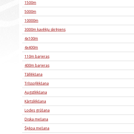
1500m
5000m
10000m
3000m kavēkļu skrējiens
4x100m
4x400m
110m barjeras
400m barjeras
Tāllēkšana
Trīssoļlēkšana
Augstlēkšana
Kārtslēkšana
Lodes grūšana
Diska mešana
Šķēpa mešana