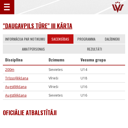
"DAUGAVPILS TŪRE" III KĀRTA
INFORMĀCIJA PAR NOTIKUMU
SACENSĪBAS
PROGRAMMA
DALĪBNIEKI
AMATPERSONAS
REZULTĀTI
Disciplīna
Dzimums
Vecuma grupa
200m
Sievietes
U14
Trīssoļlēkšana
Vīrieši
U18
Augstlēkšana
Vīrieši
U16
Augstlēkšana
Sievietes
U16
OFICIĀLIE ATBALSTĪTĀJI