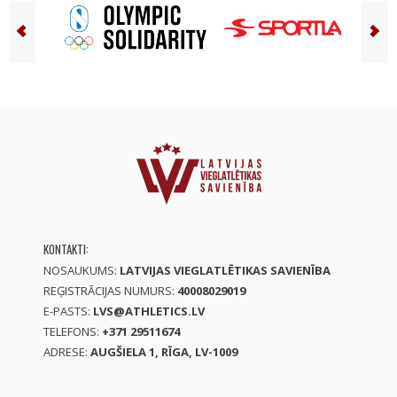
KONTAKTI:
NOSAUKUMS:
LATVIJAS VIEGLATLĒTIKAS SAVIENĪBA
REĢISTRĀCIJAS NUMURS:
40008029019
E-PASTS:
LVS@ATHLETICS.LV
TELEFONS:
+371 29511674
ADRESE:
AUGŠIELA 1, RĪGA, LV-1009