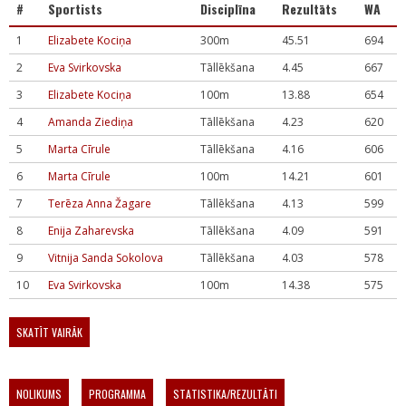
#
Sportists
Disciplīna
Rezultāts
WA
1
Elizabete Kociņa
300m
45.51
694
2
Eva Svirkovska
Tāllēkšana
4.45
667
3
Elizabete Kociņa
100m
13.88
654
4
Amanda Ziediņa
Tāllēkšana
4.23
620
5
Marta Cīrule
Tāllēkšana
4.16
606
6
Marta Cīrule
100m
14.21
601
7
Terēza Anna Žagare
Tāllēkšana
4.13
599
8
Enija Zaharevska
Tāllēkšana
4.09
591
9
Vitnija Sanda Sokolova
Tāllēkšana
4.03
578
10
Eva Svirkovska
100m
14.38
575
SKATĪT VAIRĀK
NOLIKUMS
PROGRAMMA
STATISTIKA/REZULTĀTI