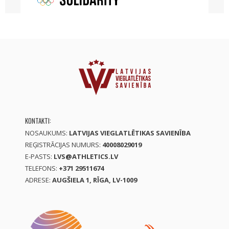
KONTAKTI:
NOSAUKUMS:
LATVIJAS VIEGLATLĒTIKAS SAVIENĪBA
REĢISTRĀCIJAS NUMURS:
40008029019
E-PASTS:
LVS@ATHLETICS.LV
TELEFONS:
+371 29511674
ADRESE:
AUGŠIELA 1, RĪGA, LV-1009