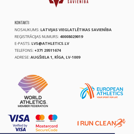
KONTAKTI:
NOSAUKUMS:
LATVIJAS VIEGLATLĒTIKAS SAVIENĪBA
REĢISTRĀCIJAS NUMURS:
40008029019
E-PASTS:
LVS@ATHLETICS.LV
TELEFONS:
+371 29511674
ADRESE:
AUGŠIELA 1, RĪGA, LV-1009