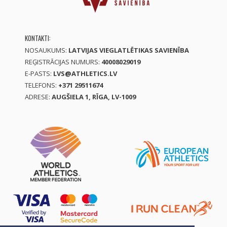
KONTAKTI:
NOSAUKUMS:
LATVIJAS VIEGLATLĒTIKAS SAVIENĪBA
REĢISTRĀCIJAS NUMURS:
40008029019
E-PASTS:
LVS@ATHLETICS.LV
TELEFONS:
+371 29511674
ADRESE:
AUGŠIELA 1, RĪGA, LV-1009