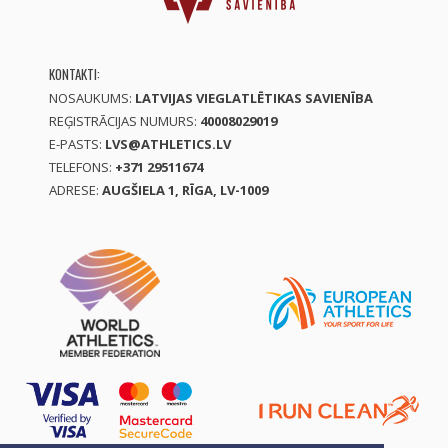
KONTAKTI:
NOSAUKUMS:
LATVIJAS VIEGLATLĒTIKAS SAVIENĪBA
REĢISTRĀCIJAS NUMURS:
40008029019
E-PASTS:
LVS@ATHLETICS.LV
TELEFONS:
+371 29511674
ADRESE:
AUGŠIELA 1, RĪGA, LV-1009