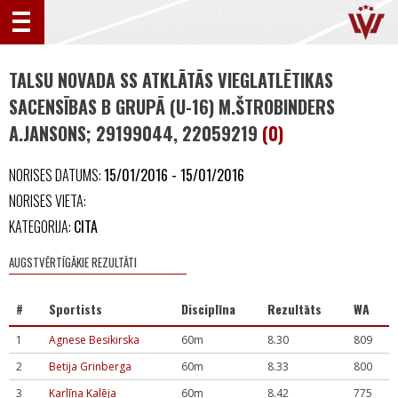
TALSU NOVADA SS ATKLĀTĀS VIEGLATLĒTIKAS
SACENSĪBAS B GRUPĀ (U-16) M.ŠTROBINDERS
A.JANSONS; 29199044, 22059219
(0)
NORISES DATUMS:
15/01/2016 - 15/01/2016
NORISES VIETA:
KATEGORIJA:
CITA
AUGSTVĒRTĪGĀKIE REZULTĀTI
#
Sportists
Disciplīna
Rezultāts
WA
1
Agnese Besikirska
60m
8.30
809
2
Betija Grinberga
60m
8.33
800
3
Karlīna Kalēja
60m
8.42
775