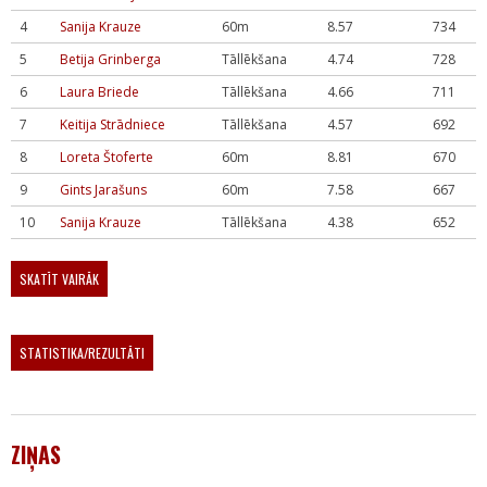
4
Sanija Krauze
60m
8.57
734
5
Betija Grinberga
Tāllēkšana
4.74
728
6
Laura Briede
Tāllēkšana
4.66
711
7
Keitija Strādniece
Tāllēkšana
4.57
692
8
Loreta Štoferte
60m
8.81
670
9
Gints Jarašuns
60m
7.58
667
10
Sanija Krauze
Tāllēkšana
4.38
652
SKATĪT VAIRĀK
STATISTIKA/REZULTĀTI
ZIŅAS