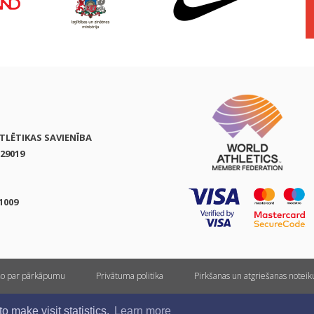
ATLĒTIKAS SAVIENĪBA
29019
1009
ņo par pārkāpumu
Privātuma politika
Pirkšanas un atgriešanas notei
Visas tiesības rezervētas. Pārpublicēšanas gadījumā saite uz athletics.lv ir obligāta.
 make visit statistics.
Learn more