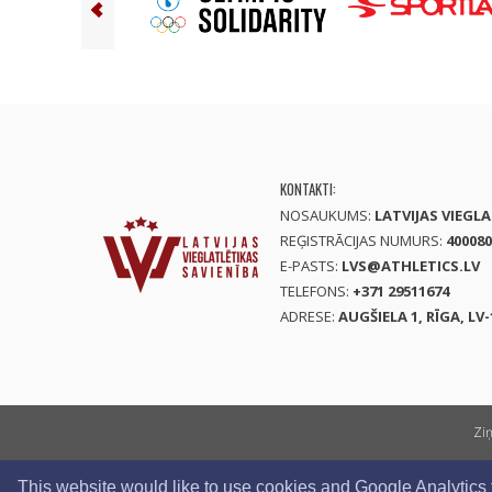
KONTAKTI:
NOSAUKUMS:
LATVIJAS VIEGL
REĢISTRĀCIJAS NUMURS:
400080
E-PASTS:
LVS@ATHLETICS.LV
TELEFONS:
+371 29511674
ADRESE:
AUGŠIELA 1, RĪGA, LV-
Zi
This website would like to use cookies and Google Analytics to