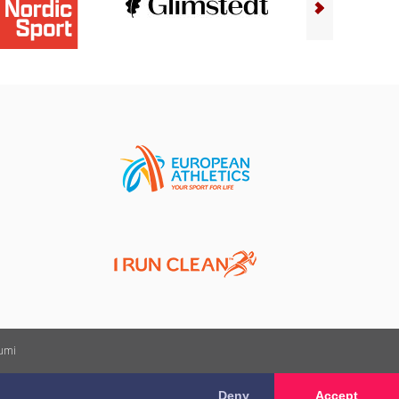
kumi
Deny
Accept