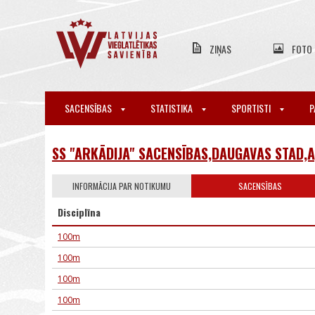
ZIŅAS
FOTO
SACENSĪBAS
STATISTIKA
SPORTISTI
P
SS "ARKĀDIJA" SACENSĪBAS,DAUGAVAS STAD,
INFORMĀCIJA PAR NOTIKUMU
SACENSĪBAS
Disciplīna
100m
100m
100m
100m