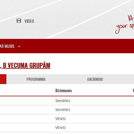
VIDEO
AR MUMS
A, B VECUMA GRUPĀM
PROGRAMMA
DALĪBNIEKI
Dzimums
Sievietes
Sievietes
Vīrieši
Vīrieši