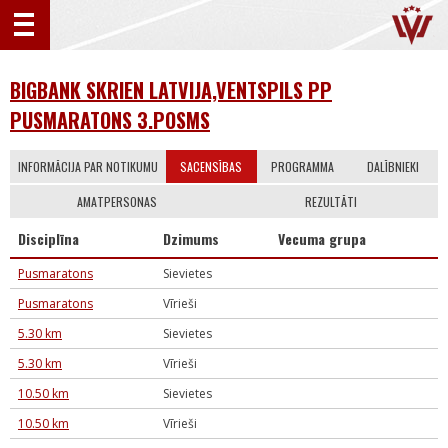
BIGBANK SKRIEN LATVIJA,VENTSPILS PP
PUSMARATONS 3.POSMS
INFORMĀCIJA PAR NOTIKUMU
SACENSĪBAS
PROGRAMMA
DALĪBNIEKI
AMATPERSONAS
REZULTĀTI
Disciplīna
Dzimums
Vecuma grupa
Pusmaratons
Sievietes
Pusmaratons
Vīrieši
5.30 km
Sievietes
5.30 km
Vīrieši
10.50 km
Sievietes
10.50 km
Vīrieši