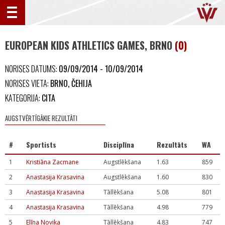
EUROPEAN KIDS ATHLETICS GAMES, BRNO
(0)
NORISES DATUMS:
09/09/2014 - 10/09/2014
NORISES VIETA:
BRNO, ČEHIJA
KATEGORIJA:
CITA
AUGSTVĒRTĪGĀKIE REZULTĀTI
#
Sportists
Disciplīna
Rezultāts
WA
1
Kristiāna Zacmane
Augstlēkšana
1.63
859
2
Anastasija Krasavina
Augstlēkšana
1.60
830
3
Anastasija Krasavina
Tāllēkšana
5.08
801
4
Anastasija Krasavina
Tāllēkšana
4.98
779
5
Elīna Novika
Tāllēkšana
4.83
747