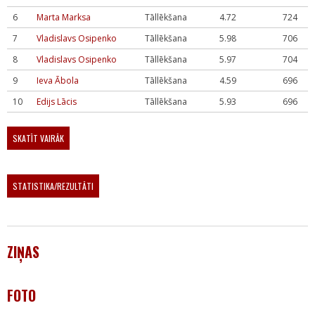
6
Marta Marksa
Tāllēkšana
4.72
724
7
Vladislavs Osipenko
Tāllēkšana
5.98
706
8
Vladislavs Osipenko
Tāllēkšana
5.97
704
9
Ieva Ābola
Tāllēkšana
4.59
696
10
Edijs Lācis
Tāllēkšana
5.93
696
SKATĪT VAIRĀK
STATISTIKA/REZULTĀTI
ZIŅAS
FOTO