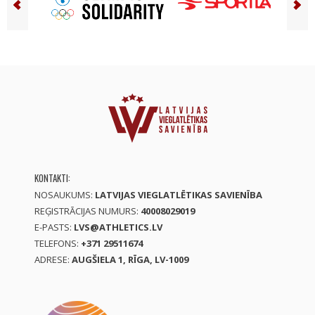
KONTAKTI:
NOSAUKUMS:
LATVIJAS VIEGLATLĒTIKAS SAVIENĪBA
REĢISTRĀCIJAS NUMURS:
40008029019
E-PASTS:
LVS@ATHLETICS.LV
TELEFONS:
+371 29511674
ADRESE:
AUGŠIELA 1, RĪGA, LV-1009