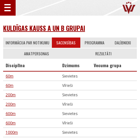
KULDĪGAS KAUSS A UN B GRUPAI
INFORMĀCIJA PAR NOTIKUMU
SACENSĪBAS
PROGRAMMA
DALĪBNIEKI
AMATPERSONAS
REZULTĀTI
Disciplīna
Dzimums
Vecuma grupa
60m
Sievietes
60m
Vīrieši
200m
Sievietes
200m
Vīrieši
600m
Sievietes
600m
Vīrieši
1000m
Sievietes