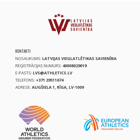
KONTAKTI:
NOSAUKUMS:
LATVIJAS VIEGLATLĒTIKAS SAVIENĪBA
REĢISTRĀCIJAS NUMURS:
40008029019
E-PASTS:
LVS@ATHLETICS.LV
TELEFONS:
+371 29511674
ADRESE:
AUGŠIELA 1, RĪGA, LV-1009