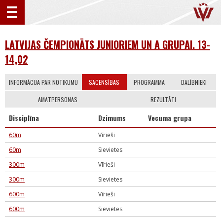
LATVIJAS ČEMPIONĀTS JUNIORIEM UN A GRUPAI. 13-
14,02
INFORMĀCIJA PAR NOTIKUMU
SACENSĪBAS
PROGRAMMA
DALĪBNIEKI
AMATPERSONAS
REZULTĀTI
Disciplīna
Dzimums
Vecuma grupa
60m
Vīrieši
60m
Sievietes
300m
Vīrieši
300m
Sievietes
600m
Vīrieši
600m
Sievietes