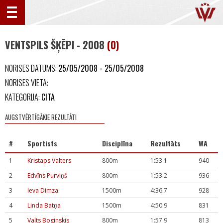
VENTSPILS ŠĶĒPI - 2008
(0)
NORISES DATUMS:
25/05/2008 - 25/05/2008
NORISES VIETA:
KATEGORIJA:
CITA
AUGSTVĒRTĪGĀKIE REZULTĀTI
#
Sportists
Disciplīna
Rezultāts
WA
1
Kristaps Valters
800m
1:53.1
940
2
Edvīns Purviņš
800m
1:53.2
936
3
Ieva Dimza
1500m
4:36.7
928
4
Linda Batņa
1500m
4:50.9
831
5
Valts Boginskis
800m
1:57.9
813