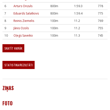
6
Arturs Onzuls
800m
1:59.3
778
7
Eduards Salatkovs
800m
1:59.4
775
8
Reinis Ziemelis
100m
11.2
769
9
Jānis Ozols
100m
11.2
755
10
Oļegs Saveiko
100m
11.3
745
SKATĪT VAIRĀK
STATISTIKA/REZULTĀTI
ZIŅAS
FOTO