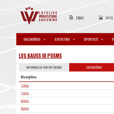
ZIŅAS
FOTO
SACENSĪBAS
STATISTIKA
SPORTISTI
P
LVS KAUSS III POSMS
INFORMĀCIJA PAR NOTIKUMU
SACENSĪBAS
Disciplīna
100m
100m
800m
800m