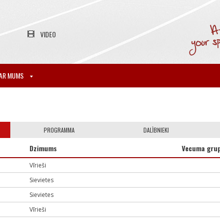
VIDEO
AR MUMS
PROGRAMMA
DALĪBNIEKI
Dzimums
Vecuma gru
Vīrieši
Sievietes
Sievietes
Vīrieši