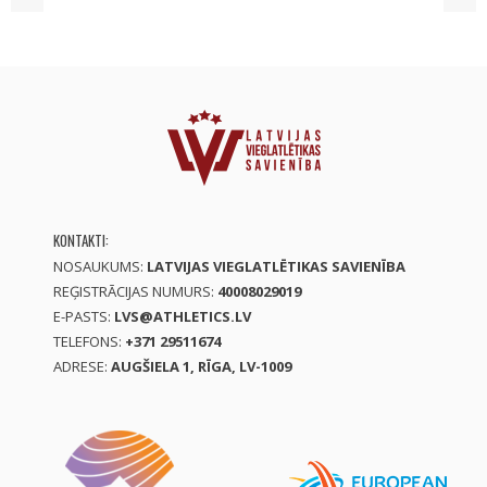
KONTAKTI:
NOSAUKUMS:
LATVIJAS VIEGLATLĒTIKAS SAVIENĪBA
REĢISTRĀCIJAS NUMURS:
40008029019
E-PASTS:
LVS@ATHLETICS.LV
TELEFONS:
+371 29511674
ADRESE:
AUGŠIELA 1, RĪGA, LV-1009