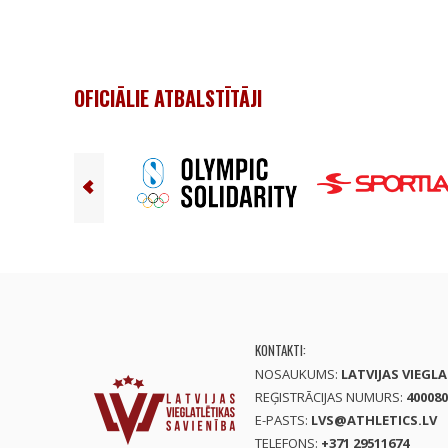
OFICIĀLIE ATBALSTĪTĀJI
KONTAKTI:
NOSAUKUMS:
LATVIJAS VIEGL
REĢISTRĀCIJAS NUMURS:
400080
E-PASTS:
LVS@ATHLETICS.LV
TELEFONS:
+371 29511674