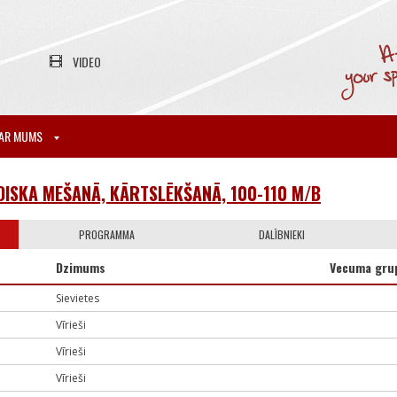
VIDEO
AR MUMS
DISKA MEŠANĀ, KĀRTSLĒKŠANĀ, 100-110 M/B
PROGRAMMA
DALĪBNIEKI
Dzimums
Vecuma gru
Sievietes
Vīrieši
Vīrieši
Vīrieši