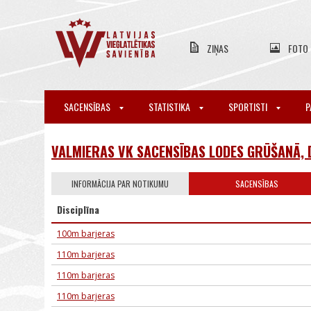
ZIŅAS
FOTO
SACENSĪBAS
STATISTIKA
SPORTISTI
P
VALMIERAS VK SACENSĪBAS LODES GRŪŠANĀ, 
INFORMĀCIJA PAR NOTIKUMU
SACENSĪBAS
Disciplīna
100m barjeras
110m barjeras
110m barjeras
110m barjeras